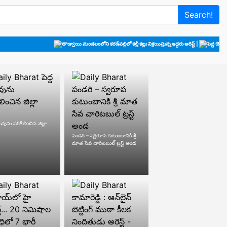
Search!
తాడ్వాయి మండలంలోని కరడ్‌పల్లిలో కల్తీ కల్లు విక్రయిస్తున్న ఇద్దరు అరెస్ట్ |
పెద్ద చెరువును 
రువును పరిశీలించిన జిల్లా
పండరి – స్వరూప కుటుంబానికి శ్రీ
మాత సేవ చారిటబుల్ ట్రస్ట్ అండ