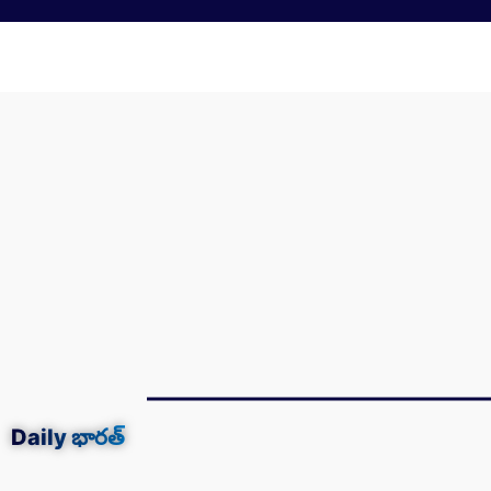
Daily
భారత్