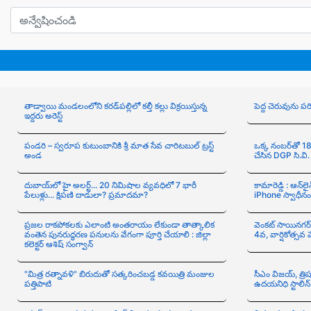
తాడ్వాయి మండలంలోని కరడ్‌పల్లిలో కల్తీ కల్లు విక్రయిస్తున్న
పెద్ద చెరువును పరి
ఇద్దరు అరెస్ట్
పండరి – స్వరూప కుటుంబానికి శ్రీ మాత సేవ చారిటబుల్ ట్రస్ట్
ఒక్క నంబర్‌తో 
అండ
చేసిన DGP సి.వి
దుబాయ్‌లో హై అలర్ట్... 20 నిమిషాల వ్యవధిలో 7 భారీ
కామారెడ్డి : ఆన్‌ల
పేలుళ్లు... క్షిపణి దాడులా? ప్రమాదమా?
iPhone స్వాధీనం
ప్రజల రాకపోకలకు ఎలాంటి అంతరాయం లేకుండా తాత్కాలిక
వెంకట్ సాయినగర్
వంతెన పునరుద్ధరణ పనులను వేగంగా పూర్తి చేయాలి : జిల్లా
4వ, వార్షికోత్సవ
కలెక్టర్ ఆశిష్ సంగ్వాన్
"మిత్ర రత్నావళి" బిరుదుతో సత్కరించబడ్డ కవయిత్రి మంజుల
సీఎం విజయ్, త్రిష
పత్తిపాటి
ఉదయనిధి స్టాలిన్ అ