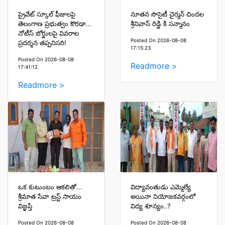
ప్రైవేట్ స్కూల్ ఫీజులపై
నూతన సొసైటీ చైర్మన్ చిందల
తెలంగాణ ప్రభుత్వం కొరడా...
శ్రీనివాస్ రెడ్డి కి సన్మానం
నోటీస్ బోర్డులపై వివరాల
Posted On 2026-08-08
ప్రదర్శన తప్పనిసరి!
17:15:23
Posted On 2026-08-08
Readmore >
17:41:12
Readmore >
ఒక కుటుంబం ఆకలితో...
విద్యావంతుడు ఎమ్మెల్యే
శ్రీమాత సేవా ట్రస్ట్ సాయం
అయినా నియోజకవర్గంలో
విజ్ఞప్తి
విద్య శూన్యం..?
Posted On 2026-08-08
Posted On 2026-08-08