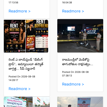
17:13:56
16:04:38
Readmore >
Readmore >
రెంట్ ఎ బాయ్‌ఫ్రెండ్ "డేటింగ్
రాజమండ్రిలో మెడికోపై
ట్రాప్".. అమ్మాయిలూ తస్మాత్
తాగుబోతుల రాక్షసత్వం...
జాగ్రత్త... సీపీ సజ్జనార్
Posted On 2026-08-08
07:38:13
Posted On 2026-08-08
14:28:17
Readmore >
Readmore >