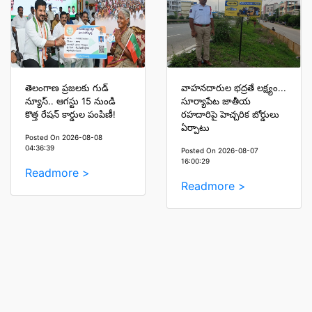
తెలంగాణ ప్రజలకు గుడ్
వాహనదారుల భద్రతే లక్ష్యం...
న్యూస్.. ఆగస్టు 15 నుండి
సూర్యాపేట జాతీయ
కొత్త రేషన్ కార్డుల పంపిణీ!
రహదారిపై హెచ్చరిక బోర్డులు
ఏర్పాటు
Posted On 2026-08-08
04:36:39
Posted On 2026-08-07
16:00:29
Readmore >
Readmore >