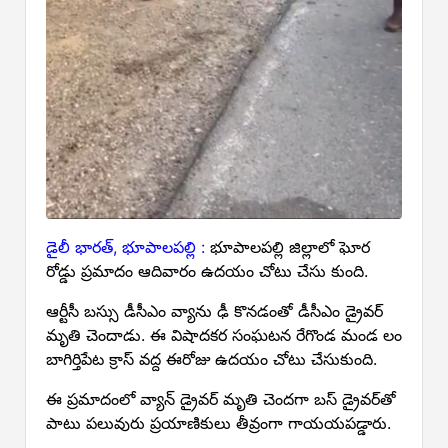
డైలీ భారత్, భూపాలపల్లి :
భూపాలపల్లి జిల్లాలో ఘోర
రోడ్డు ప్రమాదం ఆదివారం ఉదయం చోటు చేసు కుంది.
ఆర్టీసీ బస్సు డీసీఎం వ్యాను ఢీ కొనడంతో డీసీఎం డ్రైవర్‌
మృతి చెందాడు. ఈ విషాదకర సంఘటన రేగొండ మండ లం
బాగిర్తిపేట క్రాస్ వద్ద ఈరోజు ఉదయం చోటు చేసుకుంది.
ఈ ప్రమాదంలో వ్యాన్ డ్రైవర్ మృతి చెందగా బస్ డ్రైవర్‌తో
పాటు పలువురు ప్రయాణికులు తీవ్రంగా గాయయపడ్డారు.