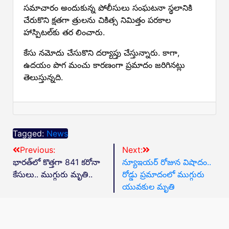
సమాచారం అందుకున్న పోలీసులు సంఘటనా స్థలానికి
చేరుకొని క్షతగా త్రులను చికిత్స నిమిత్తం పరకాల
హాస్పిటల్‌కు తర లించారు.
కేసు నమోదు చేసుకొని దర్యాప్తు చేస్తున్నారు. కాగా,
ఉదయం పొగ మంచు కారణంగా ప్రమాదం జరిగినట్లు
తెలుస్తున్నది.
Tagged:
News
Previous:
Next:
భారత్‌లో కొత్తగా 841 కరోనా
న్యూఇయర్ రోజున విషాదం..
కేసులు.. ముగ్గురు మృతి..
రోడ్డు ప్రమాదంలో ముగ్గురు
యువకుల మృతి