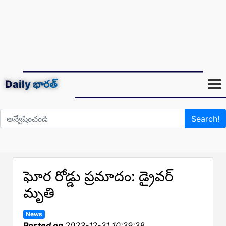
Daily
భారత్
Search!
ఘోర రోడ్డు ప్రమాదం: డ్రైవర్
మృతి
News
Posted on
2023-12-31 10:39:38