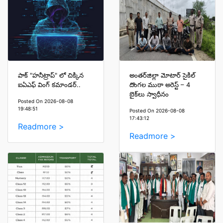
పాక్ "హనీట్రాప్" లో చిక్కిన
అంతర్‌జిల్లా మోటార్ సైకిల్
ఐఏఎఫ్ వింగ్ కమాండర్..
దొంగల ముఠా అరెస్ట్ – 4
బైక్‌లు స్వాధీనం
Posted On 2026-08-08
19:48:51
Posted On 2026-08-08
17:43:12
Readmore >
Readmore >