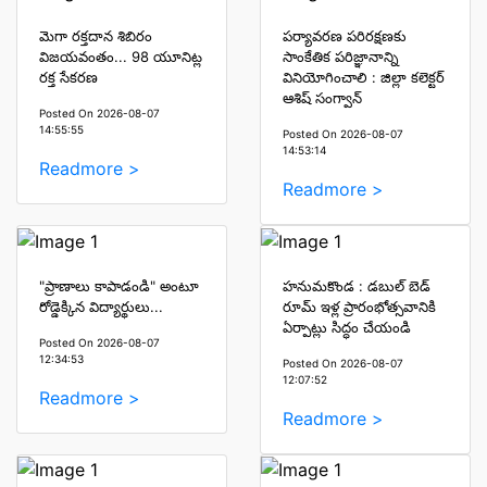
మెగా రక్తదాన శిబిరం
పర్యావరణ పరిరక్షణకు
విజయవంతం... 98 యూనిట్ల
సాంకేతిక పరిజ్ఞానాన్ని
రక్త సేకరణ
వినియోగించాలి : జిల్లా కలెక్టర్
ఆశిష్ సంగ్వాన్
Posted On 2026-08-07
14:55:55
Posted On 2026-08-07
14:53:14
Readmore >
Readmore >
"ప్రాణాలు కాపాడండి" అంటూ
హనుమకొండ : డబుల్ బెడ్
రోడ్డెక్కిన విద్యార్థులు...
రూమ్ ఇళ్ల ప్రారంభోత్సవానికి
ఏర్పాట్లు సిద్ధం చేయండి
Posted On 2026-08-07
12:34:53
Posted On 2026-08-07
12:07:52
Readmore >
Readmore >