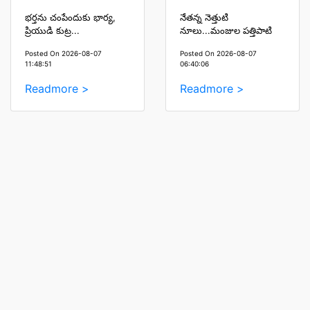
భర్తను చంపేందుకు భార్య,
నేతన్న నెత్తుటి
ప్రియుడి కుట్ర...
నూలు...మంజుల పత్తిపాటి
Posted On 2026-08-07
Posted On 2026-08-07
11:48:51
06:40:06
Readmore >
Readmore >