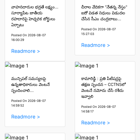
వాహనదారుల భద్రతే లక్ష్యం...
చీరాల వేదికగా "నేతన్న నేస్తం"
సూర్యాపేట జాతీయ
ఐదో విడత నిధులు విడుదల
రహదారిపై హెచ్చరిక బోర్డులు
చేసిన సీఎం చంద్రబాబు...
ఏర్పాటు
Posted On 2026-08-07
15:27:03
Posted On 2026-08-07
16:00:29
Readmore >
Readmore >
మున్సిపల్ సమస్యలపై
కామారెడ్డి : ప్రతి పిటిషన్లపై
ఉన్నతాధికారులు వెంటనే
తక్షణ స్పందన – CCTNSలో
స్పందించాలి...
వెంటనే నమోదు చేసి రశీదు
ఇవ్వాలి
Posted On 2026-08-07
14:59:52
Posted On 2026-08-07
14:58:17
Readmore >
Readmore >