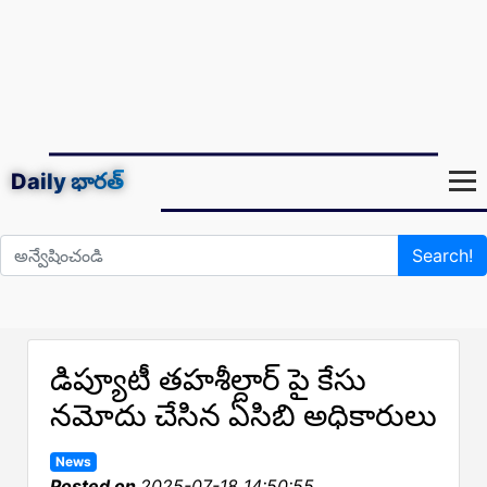
Daily
భారత్
Search!
డిప్యూటీ తహశీల్దార్ పై కేసు
నమోదు చేసిన ఏసిబి అధికారులు
News
Posted on
2025-07-18 14:50:55