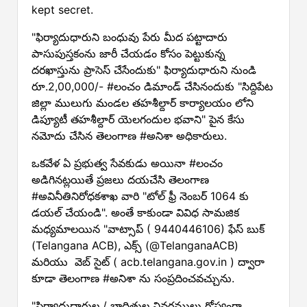
kept secret.
"ఫిర్యాదుధారుని బంధువు పేరు మీద పట్టాదారు
పాసుపుస్తకంను జారీ చేయడం కోసం పెట్టుకున్న
దరఖాస్తును ప్రాసెస్ చేసేందుకు" ఫిర్యాదుధారుని నుండి
రూ.2,00,000/- #లంచం డిమాండ్ చేసినందుకు "సిద్దిపేట
జిల్లా ములుగు మండల తహశీల్దార్ కార్యాలయం లోని
డిప్యూటీ తహశీల్దార్ యెలగందుల భవాని" పైన కేసు
నమోదు చేసిన తెలంగాణ #అనిశా అధికారులు.
ఒకవేళ ఏ ప్రభుత్వ సేవకుడు అయినా #లంచం
అడిగినట్లయితే ప్రజలు దయచేసి తెలంగాణ
#అవినీతినిరోధకశాఖ వారి "టోల్ ఫ్రీ నెంబర్ 1064 కు
డయల్ చేయండి". అంతే కాకుండా వివిధ సామజిక
మధ్యమాలయిన "వాట్సాప్ ( 9440446106) ఫేస్ బుక్
(Telangana ACB), ఎక్స్ (@TelanganaACB)
మరియు వెబ్ సైట్ ( acb.telangana.gov.in ) ద్వారా
కూడా తెలంగాణ #అనిశా ను సంప్రదించవచ్చును.
"ఫిర్యాదుధారుల / బాధితుల వివరములు గోప్యంగా