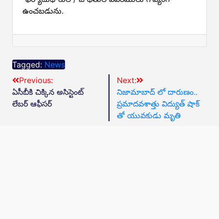
ఉంచబడును.
Tagged:
News
Previous:
Next:
ఏసీబీకి చిక్కిన అసిస్టెంట్
నిజామాబాద్ లో దారుణం..
లేబర్ ఆఫీసర్
ప్రమాదవశాత్తు విద్యుత్ షాక్
తో యువకుడు మృతి