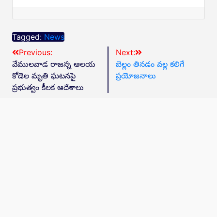
Tagged:
News
Previous:
Next:
వేములవాడ రాజన్న ఆలయ
బెల్లం తినడం వల్ల కలిగే
కోడెల మృతి ఘటనపై
ప్రయోజనాలు
ప్రభుత్వం కీలక ఆదేశాలు