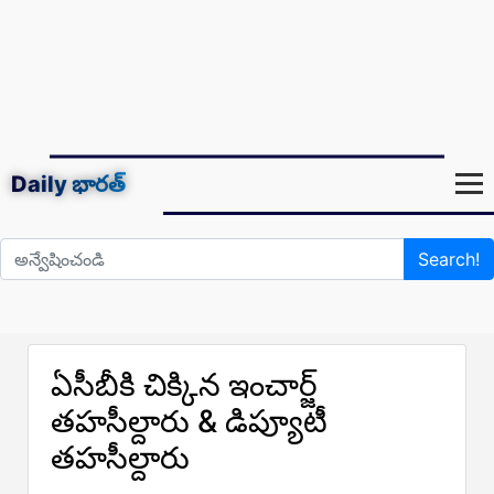
Daily
భారత్
Search!
ఏసీబీకి చిక్కిన ఇంచార్జ్
తహసీల్దారు & డిప్యూటీ
తహసీల్దారు