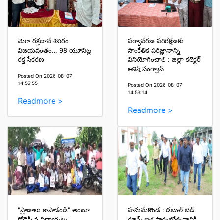
మెగా రక్తదాన శిబిరం
పర్యావరణ పరిరక్షణకు
విజయవంతం... 98 యూనిట్ల
సాంకేతిక పరిజ్ఞానాన్ని
రక్త సేకరణ
వినియోగించాలి : జిల్లా కలెక్టర్
ఆశిష్ సంగ్వాన్
Posted On 2026-08-07
14:55:55
Posted On 2026-08-07
14:53:14
Readmore >
Readmore >
"ప్రాణాలు కాపాడండి" అంటూ
హనుమకొండ : డబుల్ బెడ్
రోడ్డెక్కిన విద్యార్థులు...
రూమ్ ఇళ్ల ప్రారంభోత్సవానికి