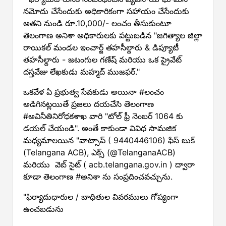
నమోదు చేసేందుకు అధికారికంగా సహాయం చేసేందుకు
అతని నుండి రూ.10,000/- లంచం తీసుకుంటూ
తెలంగాణ అనిశా అధికారులకు పట్టుబడిన "జగిత్యాల జిల్లా
రాయికల్ మండల ఇంచార్జ్ తహసీల్దారు & డిప్యూటీ
తహసీల్దారు - జటంగుల గణేష్ మరియు ఒక ప్రైవేట్
దస్తవేజు లేఖకుడు మహ్మద్ ముజఫర్."
ఒకవేళ ఏ ప్రభుత్వ సేవకుడు అయినా #లంచం
అడిగినట్లయితే ప్రజలు దయచేసి తెలంగాణ
#అవినీతినిరోధకశాఖ వారి "టోల్ ఫ్రీ నెంబర్ 1064 కు
డయల్ చేయండి". అంతే కాకుండా వివిధ సామజిక
మధ్యమాలయిన "వాట్సాప్ ( 9440446106) ఫేస్ బుక్
(Telangana ACB), ఎక్స్ (@TelanganaACB)
మరియు వెబ్ సైట్ ( acb.telangana.gov.in ) ద్వారా
కూడా తెలంగాణ #అనిశా ను సంప్రదించవచ్చును.
"ఫిర్యాదుధారుల / బాధితుల వివరములు గోప్యంగా
ఉంచబడును