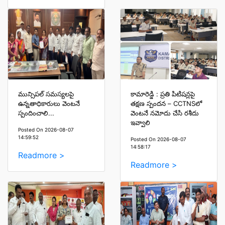
మున్సిపల్ సమస్యలపై
కామారెడ్డి : ప్రతి పిటిషన్లపై
ఉన్నతాధికారులు వెంటనే
తక్షణ స్పందన – CCTNSలో
స్పందించాలి...
వెంటనే నమోదు చేసి రశీదు
ఇవ్వాలి
Posted On 2026-08-07
14:59:52
Posted On 2026-08-07
14:58:17
Readmore >
Readmore >