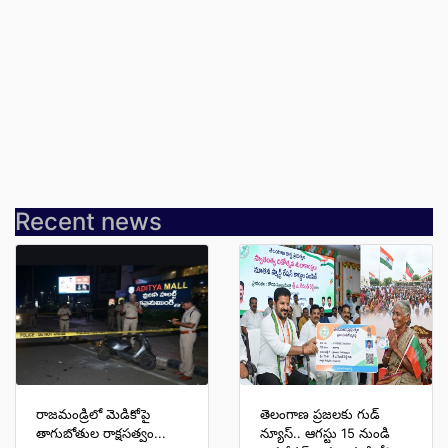
Recent news
రాజమండ్రిలో మెడికోపై
తెలంగాణ ప్రజలకు గుడ్
తాగుబోతుల రాక్షసత్వం...
న్యూస్.. ఆగస్టు 15 నుండి