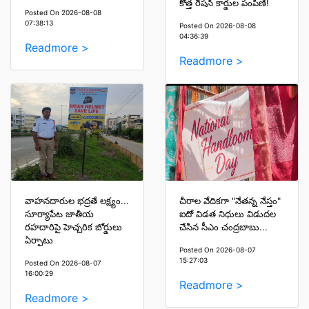
కొత్త రేషన్ కార్డుల పంపిణీ!
Posted On 2026-08-08
07:38:13
Posted On 2026-08-08
04:36:39
Readmore >
Readmore >
వాహనదారుల భద్రతే లక్ష్యం...
చీరాల వేదికగా "నేతన్న నేస్తం"
సూర్యాపేట జాతీయ
ఐదో విడత నిధులు విడుదల
రహదారిపై హెచ్చరిక బోర్డులు
చేసిన సీఎం చంద్రబాబు...
ఏర్పాటు
Posted On 2026-08-07
15:27:03
Posted On 2026-08-07
16:00:29
Readmore >
Readmore >