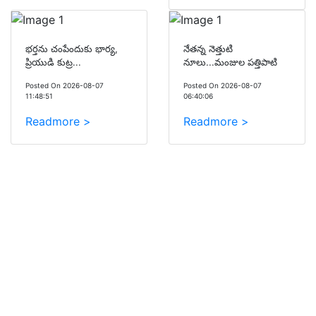
భర్తను చంపేందుకు భార్య,
నేతన్న నెత్తుటి
ప్రియుడి కుట్ర...
నూలు...మంజుల పత్తిపాటి
Posted On 2026-08-07
Posted On 2026-08-07
11:48:51
06:40:06
Readmore >
Readmore >