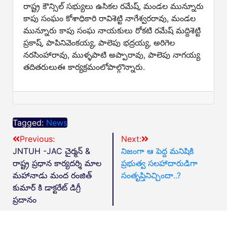
రాష్ట్ర కౌన్సిల్ సభ్యులు ఉసికల రమేష్, మండల మున్నూరు
కాపు సంఘం కోశాధికారి రావిశెట్టి నాగేశ్వరరావు, మండల
మున్నూరు కాపు సంఘ నాయకులు రోకటి రమేష్ మద్దిశెట్టి
ప్రకాష్, పాపినివెంకయ్య, పాలెపు భద్రయ్య, అరిగెల
నరసింహారావు, ముళ్ళపాటి అప్పారావు, పాలెపు నాగయ్య
తదితరులుఈ కార్యక్రమంలోపాల్గొన్నారు.
Tagged:
News
Previous:
Next:
JNTUH -JAC చైర్మన్ &
నిజంగా ఆ పెద్ద మనిషికి
రాష్ట్ర ప్రధాన కార్యదర్శి మాల
ప్రభుత్వ సలహాదారుడిగా
మహానాడు మంద రంజిత్
సంతృప్తినిచ్చిందా..?
కుమార్ కి డాక్టరేట్ డిగ్రీ
ప్రదానం