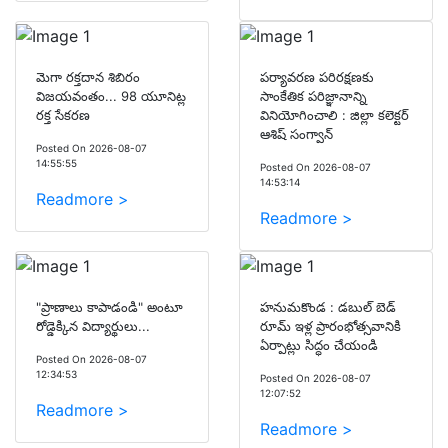
మెగా రక్తదాన శిబిరం
పర్యావరణ పరిరక్షణకు
విజయవంతం... 98 యూనిట్ల
సాంకేతిక పరిజ్ఞానాన్ని
రక్త సేకరణ
వినియోగించాలి : జిల్లా కలెక్టర్
ఆశిష్ సంగ్వాన్
Posted On 2026-08-07
14:55:55
Posted On 2026-08-07
14:53:14
Readmore >
Readmore >
"ప్రాణాలు కాపాడండి" అంటూ
హనుమకొండ : డబుల్ బెడ్
రోడ్డెక్కిన విద్యార్థులు...
రూమ్ ఇళ్ల ప్రారంభోత్సవానికి
ఏర్పాట్లు సిద్ధం చేయండి
Posted On 2026-08-07
12:34:53
Posted On 2026-08-07
12:07:52
Readmore >
Readmore >