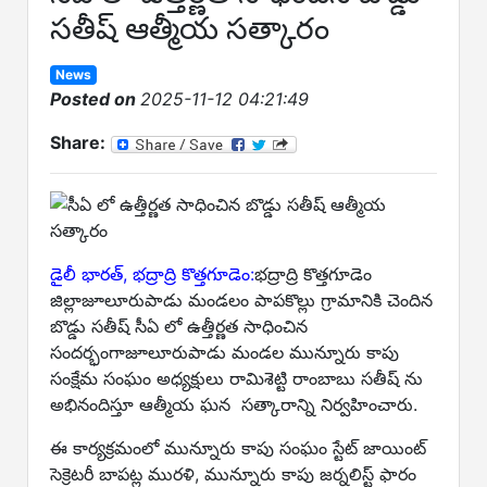
సతీష్ ఆత్మీయ సత్కారం
News
Posted on
2025-11-12 04:21:49
Share:
డైలీ భారత్, భద్రాద్రి కొత్తగూడెం:
భద్రాద్రి కొత్తగూడెం
జిల్లాజూలూరుపాడు మండలం పాపకొల్లు గ్రామానికి చెందిన
బొడ్డు సతీష్ సీఏ లో ఉత్తీర్ణత సాధించిన
సందర్భంగాజూలూరుపాడు మండల మున్నూరు కాపు
సంక్షేమ సంఘం అధ్యక్షులు రామిశెట్టి రాంబాబు సతీష్ ను
అభినందిస్తూ ఆత్మీయ ఘన సత్కారాన్ని నిర్వహించారు.
ఈ కార్యక్రమంలో మున్నూరు కాపు సంఘం స్టేట్ జాయింట్
సెక్రెటరీ బాపట్ల మురళి, మున్నూరు కాపు జర్నలిస్ట్ ఫారం