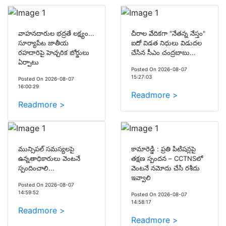
వాహనదారుల భద్రతే లక్ష్యం...
చీరాల వేదికగా "నేతన్న నేస్తం"
సూర్యాపేట జాతీయ
ఐదో విడత నిధులు విడుదల
రహదారిపై హెచ్చరిక బోర్డులు
చేసిన సీఎం చంద్రబాబు...
ఏర్పాటు
Posted On 2026-08-07
15:27:03
Posted On 2026-08-07
16:00:29
Readmore >
Readmore >
మున్సిపల్ సమస్యలపై
కామారెడ్డి : ప్రతి పిటిషన్లపై
ఉన్నతాధికారులు వెంటనే
తక్షణ స్పందన – CCTNSలో
స్పందించాలి...
వెంటనే నమోదు చేసి రశీదు
ఇవ్వాలి
Posted On 2026-08-07
14:59:52
Posted On 2026-08-07
14:58:17
Readmore >
Readmore >