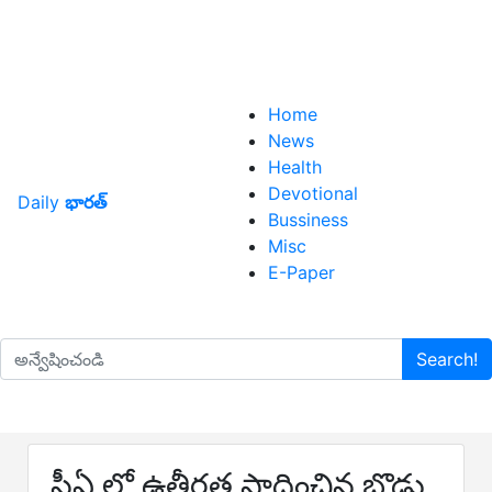
Home
News
Health
Devotional
Daily
భారత్
Bussiness
Misc
E-Paper
Search!
సీఏ లో ఉత్తీర్ణత సాధించిన బొడ్డు