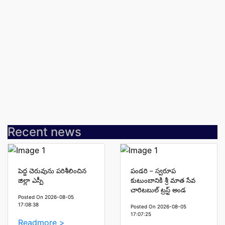
Recent news
పెద్ద చెరువును పరిశీలించిన
పండరి – స్వరూప
జిల్లా ఎస్పీ
కుటుంబానికి శ్రీ మాత సేవ
చారిటబుల్ ట్రస్ట్ అండ
Posted On 2026-08-05
17:08:38
Posted On 2026-08-05
17:07:25
Readmore >