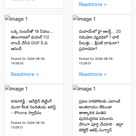
Readmore >
ఒక్క నంబర్‌తో 18 సేవలు...
దుబాయ్‌లో హై అలర్ట్... 20
తెలంగాణలో డయల్ 112
నిమిషాల వ్యవధిలో 7 భారీ
లాంఛ్ చేసిన DGP సి.వి.
పేలుళ్లు... క్షిపణి దాడులా?
ఆనంద్
ప్రమాదమా?
Posted On 2026-08-05
Posted On 2026-08-05
14:58:50
13:28:01
Readmore >
Readmore >
కామారెడ్డి : ఆన్‌లైన్ బెట్టింగ్
ప్రజల రాకపోకలకు ఎలాంటి
ముఠా కీలక నిందితుడు అరెస్ట్
అంతరాయం లేకుండా
- iPhone స్వాధీనం
తాత్కాలిక వంతెన
పునరుద్ధరణ పనులను
Posted On 2026-08-05
వేగంగా పూర్తి చేయాలి : జిల్లా
13:09:21
కలెక్టర్ ఆశిష్ సంగ్వాన్