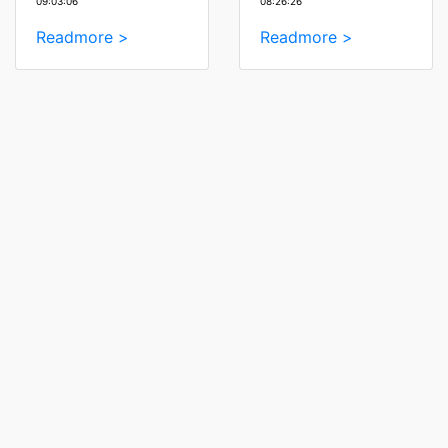
09:03:06
08:26:26
Readmore >
Readmore >