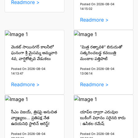
Readmore >
Posted On 2026-08-04
14:15:02
Readmore >
వెంకట్ సాయినగర్ కాలనీలో
"మిత్ర రత్నావళి" బిరుదుతో
ఘనంగా శ్రీ మైసమ్మ అమ్మవారి
సత్కరించబడ్డ కవయిత్రి
4వ, వార్షికోత్సవ వేడుకలు
మంజుల పత్తిపాటి
Posted On 2026-08-04
Posted On 2026-08-04
14:13:47
13:06:14
Readmore >
Readmore >
సీఎం విజయ్, త్రిషపై అనుచిత
యాప్‌ల ద్వారా ఎరువుల
వ్యాఖ్యలు... ప్రతిపక్ష నేత
బుకింగ్ విధానం సరైనది కాదు
ఉదయనిధి స్టాలిన్ అరెస్ట్!
: ఉసికల రమేష్
Posted On 2026-08-04
Posted On 2026-08-04