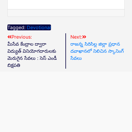
Tagged:
Devotional
Previous:
Next:
మీసేవ కేంద్రాల ద్వారా
రాజన్న సిరిసిల్ల జిల్లా ప్రధాన
విద్యుత్ వినియోగదారులకు
దవాఖానలో నిలిచిన స్కానింగ్
మెరుగైన సేవలు : సెస్ ఎండీ
సేవలు
బిక్షపతి