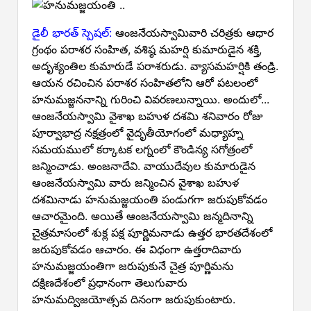
డైలీ భారత్ స్పెషల్:
ఆంజనేయస్వామివారి చరిత్రకు ఆధార
గ్రంథం పరాశర సంహిత, వశిష్ఠ మహర్షి కుమారుడైన శక్తి,
అదృశ్యంతిల కుమారుడే పరాశరుడు. వ్యాసమహర్షికి తండ్రి.
ఆయన రచించిన పరాశర సంహితలోని ఆరో పటలంలో
హనుమజ్జననాన్ని గురించి వివరణలున్నాయి. అందులో...
ఆంజనేయస్వామి వైశాఖ బహుళ దశమి శనివారం రోజు
పూర్వాభాద్ర నక్షత్రంలో వైదృతీయోగంలో మధ్యాహ్న
సమయములో కర్కాటక లగ్నంలో కౌండిన్య సగోత్రంలో
జన్మించాడు. అంజనాదేవి. వాయుదేవుల కుమారుడైన
ఆంజనేయస్వామి వారు జన్మించిన వైశాఖ బహుళ
దశమినాడు హనుమజ్జయంతి పండుగగా జరుపుకోవడం
ఆచారమైంది. అయితే ఆంజనేయస్వామి జన్మదినాన్ని
చైత్రమాసంలో శుక్ల పక్ష పూర్ణిమనాడు ఉత్తర భారతదేశంలో
జరుపుకోవడం ఆచారం. ఈ విధంగా ఉత్తరాదివారు
హనుమజ్జయంతిగా జరుపుకునే చైత్ర పూర్ణిమను
దక్షిణదేశంలో ప్రధానంగా తెలుగువారు
హనుమద్విజయోత్సవ దినంగా జరుపుకుంటారు.