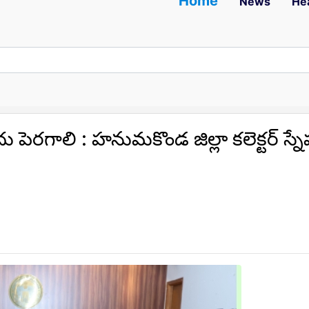
Home
News
He
ు పెరగాలి : హనుమకొండ జిల్లా కలెక్టర్ స్న