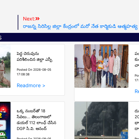
Next:
రాజన్న సిరిసిల్ల జిల్లా కేంద్రంలో మరో నేత కార్మికుడి ఆత్మహత్య
s
పెద్ద చెరువును
పం
పరిశీలించిన జిల్లా ఎస్పీ
కు
చా
Posted On 2026-08-05
17:08:38
Po
17
Readmore >
R
ఒక్క నంబర్‌తో 18
దు
సేవలు... తెలంగాణలో
20
డయల్ 112 లాంఛ్ చేసిన
భార
DGP సి.వి. ఆనంద్
దా
Posted On 2026-08-05
Po