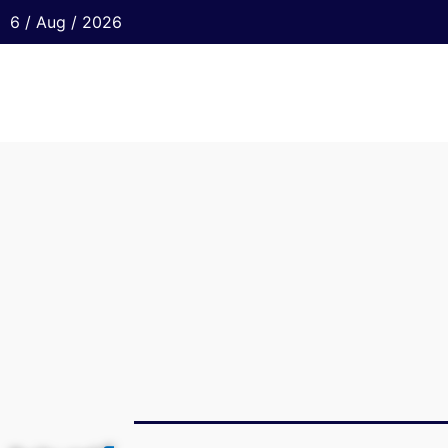
6 / Aug / 2026