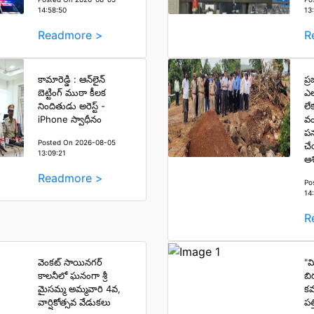
14:58:50
13
Readmore >
R
కామారెడ్డి : ఆన్‌లైన్
ప్
బెట్టింగ్ ముఠా కీలక
ఎ
నిందితుడు అరెస్ట్ -
లే
iPhone స్వాధీనం
వం
పన
Posted On 2026-08-05
చేయ
13:09:21
ఆశ
Readmore >
Po
14
R
వెంకట్ సాయినగర్
"మ
కాలనీలో ఘనంగా శ్రీ
బి
మైసమ్మ అమ్మవారి 4వ,
కవ
వార్షికోత్సవ వేడుకలు
పత్