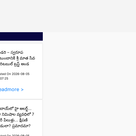
డరి – స్వరూప
టుంబానికి శ్రీ మాత సేవ
రిటబుల్ ట్రస్ట్ అండ
sted On 2026-08-05
:07:25
eadmore >
బాయ్‌లో హై అలర్ట్...
 నిమిషాల వ్యవధిలో 7
ీ పేలుళ్లు... క్షిపణి
డులా? ప్రమాదమా?
sted On 2026-08-05