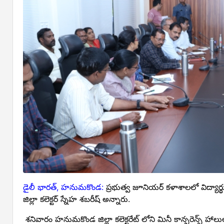
డైలీ భారత్, హనుమకొండ:
ప్రభుత్వ జూనియర్ కళాశాలలో విద్యా
జిల్లా కలెక్టర్ స్నేహ శబరీష్ అన్నారు.
శనివారం హనుమకొండ జిల్లా కలెక్టరేట్ లోని మినీ కాన్ఫరెన్స్ హా