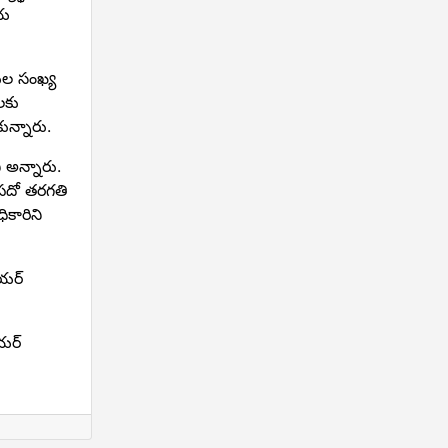
వయ
ుల సంఖ్య
లకు
కున్నారు.
ి అన్నారు.
 పదో తరగతి
ికారిని
ియర్
ియర్