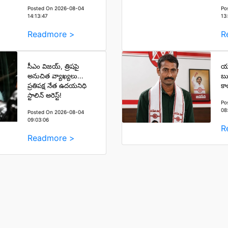
Posted On 2026-08-04
Po
14:13:47
13
Readmore >
R
సీఎం విజయ్, త్రిషపై
యా
అనుచిత వ్యాఖ్యలు...
బు
ప్రతిపక్ష నేత ఉదయనిధి
కా
స్టాలిన్ అరెస్ట్!
Po
08
Posted On 2026-08-04
09:03:06
R
Readmore >