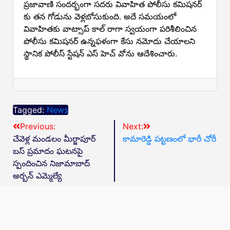
ప్రజావాణి సందర్భంగా సదరు వివాహిత పోలీసు కమిషనర్
కు తన గోడును వెళ్లబోసుకుంది. అదే సమయంలో
వివాహితకు వాట్సాప్ కాల్ రాగా స్వయంగా పరిశీలించిన
పోలీసు కమిషనర్ ఉన్నఫళంగా కేసు నమోదు చేయాలని
స్థానిక పోలీస్ స్టేషన్ ఎస్ హెచ్ వోను ఆదేశించారు.
Tagged:
News
Previous:
Next:
చేవెళ్ల మండలం మీర్జాపూర్
కామారెడ్డి పట్టణంలో భారీ చోరీ
బస్ ప్రమాదం ఘటనపై
స్పందించిన నిజామాబాద్
అర్బన్ ఎమ్మెల్యే