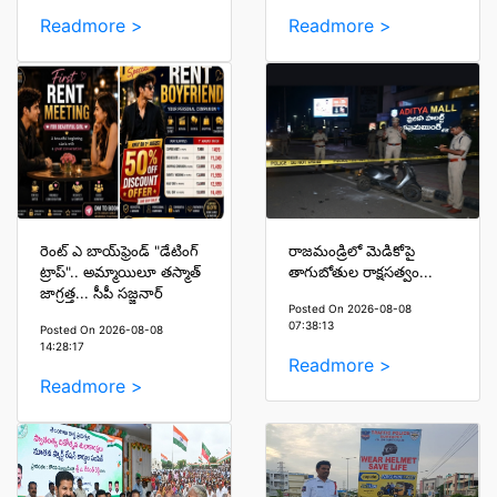
Readmore >
Readmore >
రెంట్ ఎ బాయ్‌ఫ్రెండ్ "డేటింగ్
రాజమండ్రిలో మెడికోపై
ట్రాప్".. అమ్మాయిలూ తస్మాత్
తాగుబోతుల రాక్షసత్వం...
జాగ్రత్త... సీపీ సజ్జనార్
Posted On 2026-08-08
07:38:13
Posted On 2026-08-08
14:28:17
Readmore >
Readmore >