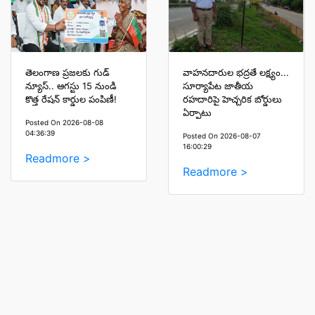
తెలంగాణ ప్రజలకు గుడ్
వాహనదారుల భద్రతే లక్ష్యం...
న్యూస్.. ఆగస్టు 15 నుండి
సూర్యాపేట జాతీయ
కొత్త రేషన్ కార్డుల పంపిణీ!
రహదారిపై హెచ్చరిక బోర్డులు
ఏర్పాటు
Posted On 2026-08-08
04:36:39
Posted On 2026-08-07
16:00:29
Readmore >
Readmore >