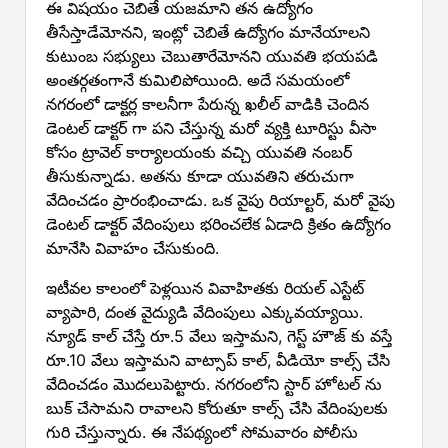
ఈ విషయం చెబితే యజమాని తన ఉద్యోగం
తీసేస్తాడేమోనని, ఇంట్లో చెబితే ఉద్యోగం మానేయాలని
కుటుంబ సభ్యులు చెబుతారేమోనని యువతి భయపడి
అంతర్గతంగానే కుమిలిపోయింది. అదే సమయంలో
నగరంలో డాక్టర్ల కాలనీగా పేరున్న ఖలీల్ వాడికి చెందిన
డెంటల్ డాక్టర్ గా పని చేస్తున్న మరో వ్యక్తి టూరిస్టు వీసా
కోసం ట్రావెల్ కార్యాలయంకు వచ్చి యువతి నంబర్
తీసుకున్నాడు. అతను కూడా యువతిని తరుచుగా
వేదించడం ప్రారంభించాడు. ఒక వైపు రియాల్టర్, మరో వైపు
డెంటల్ డాక్టర్ వేదింపులు భరించలేక ఏడాది క్రితం ఉద్యోగం
మానేసి వివాహం చేసుకుంది.
ఇటీవల కాలంలో పెళ్లయిన వివాహితకు రియల్ ఎస్టేట్
వ్యాపారి, దంత వైద్యుడి వేదింపులు ఎక్కువయ్యాయి.
న్యూడ్ కాల్ చేస్తే రూ.5 వేలు ఇస్తామని, గెస్ట్ హౌజ్ కు వస్తే
రూ.10 వేలు ఇస్తామని వాట్సాప్ కాల్, వీడియో కాల్స్ చేసి
వేదించడం మొదలుపెట్టారు. నగరంలోని స్టార్ హోటల్ ను
బుక్ చేసామని రావాలని కోరుతూ కాల్స్ చేసి వేదింపులకు
గురి చేస్తున్నారు. ఈ నేపథ్యంలో సోమవారం పోలీసు