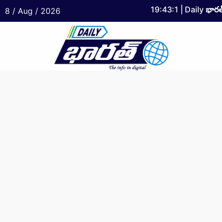
19:43:2
| Daily
భారత
8 / Aug / 2026