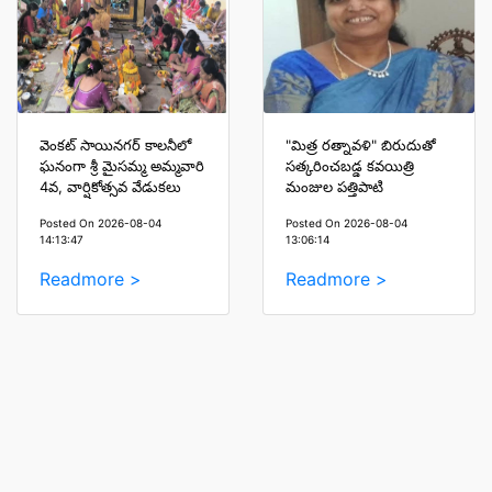
వెంకట్ సాయినగర్ కాలనీలో
"మిత్ర రత్నావళి" బిరుదుతో
ఘనంగా శ్రీ మైసమ్మ అమ్మవారి
సత్కరించబడ్డ కవయిత్రి
4వ, వార్షికోత్సవ వేడుకలు
మంజుల పత్తిపాటి
Posted On 2026-08-04
Posted On 2026-08-04
14:13:47
13:06:14
Readmore >
Readmore >