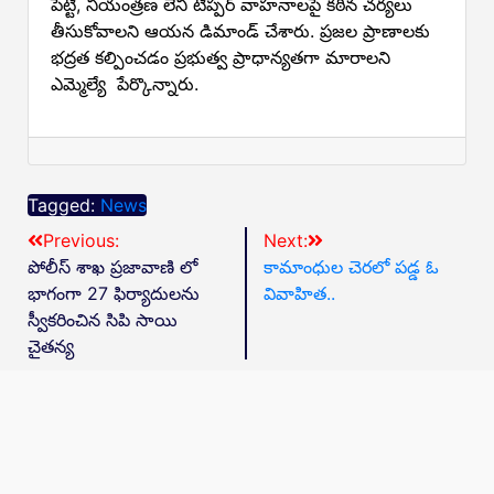
పెట్టి, నియంత్రణ లేని టిప్పర్ వాహనాలపై కఠిన చర్యలు
తీసుకోవాలని ఆయన డిమాండ్ చేశారు. ప్రజల ప్రాణాలకు
భద్రత కల్పించడం ప్రభుత్వ ప్రాధాన్యతగా మారాలని
ఎమ్మెల్యే పేర్కొన్నారు.
Tagged:
News
Previous:
Next:
పోలీస్ శాఖ ప్రజావాణి లో
కామాంధుల చెరలో పడ్డ ఓ
భాగంగా 27 ఫిర్యాదులను
వివాహిత..
స్వీకరించిన సిపి సాయి
చైతన్య