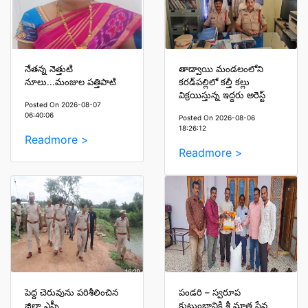
నేతన్న నెత్తుటి
తాడ్వాయి మండలంలోని
నూలు...మంజుల పత్తిపాటి
కరడ్‌పల్లిలో కల్తీ కల్లు
విక్రయిస్తున్న ఇద్దరు అరెస్ట్
Posted On 2026-08-07
06:40:06
Posted On 2026-08-06
18:26:12
Readmore >
Readmore >
పెద్ద చెరువును పరిశీలించిన
పండరి – స్వరూప
జిల్లా ఎస్పీ
కుటుంబానికి శ్రీ మాత సేవ