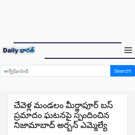
Daily
భారత్
Search!
చేవెళ్ల మండలం మీర్జాపూర్ బస్
ప్రమాదం ఘటనపై స్పందించిన
నిజామాబాద్ అర్బన్ ఎమ్మెల్యే