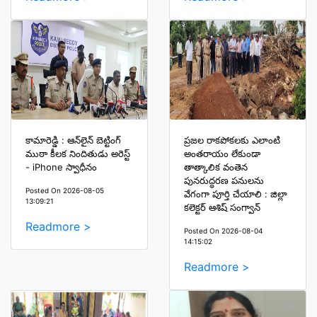
కామారెడ్డి : ఆన్‌లైన్ బెట్టింగ్
ప్రజల రాకపోకలకు ఎలాంటి
ముఠా కీలక నిందితుడు అరెస్ట్
అంతరాయం లేకుండా
- iPhone స్వాధీనం
తాత్కాలిక వంతెన
పునరుద్ధరణ పనులను
Posted On 2026-08-05
వేగంగా పూర్తి చేయాలి : జిల్లా
13:09:21
కలెక్టర్ ఆశిష్ సంగ్వాన్
Readmore >
Posted On 2026-08-04
14:15:02
Readmore >