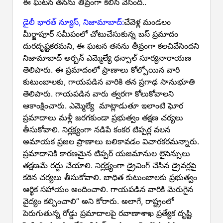
ఈ ఘటన తనను తీవ్రంగా కలిసి వేసింది..
డైలీ భారత్ న్యూస్, నిజామాబాద్:
చేవెళ్ల మండలం
మీర్జాపూర్ సమీపంలో చోటుచేసుకున్న బస్ ప్రమాదం
దురదృష్టకరమని, ఈ ఘటన తనను తీవ్రంగా కలచివేసిందని
నిజామాబాద్ అర్బన్ ఎమ్మెల్యే ధన్పాల్ సూర్యనారాయణ
తెలిపారు. ఈ ప్రమాదంలో ప్రాణాలు కోల్పోయిన వారి
కుటుంబాలకు, గాయపడిన వారికి తన ప్రగాఢ సానుభూతి
తెలిపారు. గాయపడిన వారు త్వరగా కోలుకోవాలని
ఆకాంక్షించారు. ఎమ్మెల్యే మాట్లాడుతూ ఇలాంటి ఘోర
ప్రమాదాలు మళ్లీ జరగకుండా ప్రభుత్వం తక్షణ చర్యలు
తీసుకోవాలి. నిర్లక్ష్యంగా నడిపే కంకర టిప్పర్ల వలన
అమాయక ప్రజల ప్రాణాలు బలికావడం విచారకరమన్నారు.
ప్రమాదానికి కారణమైన టిప్పర్ యజమానుల లైసెన్సులు
తక్షణమే రద్దు చేయాలి. నిర్లక్ష్యంగా డ్రైవింగ్ చేసిన డ్రైవర్లపై
కఠిన చర్యలు తీసుకోవాలి. బాధిత కుటుంబాలకు ప్రభుత్వం
ఆర్థిక సహాయం అందించాలి. గాయపడిన వారికి మెరుగైన
వైద్యం కల్పించాలి” అని కోరారు. అలాగే, రాష్ట్రంలో
పెరుగుతున్న రోడ్డు ప్రమాదాలపై రవాణాశాఖ ప్రత్యేక దృష్టి