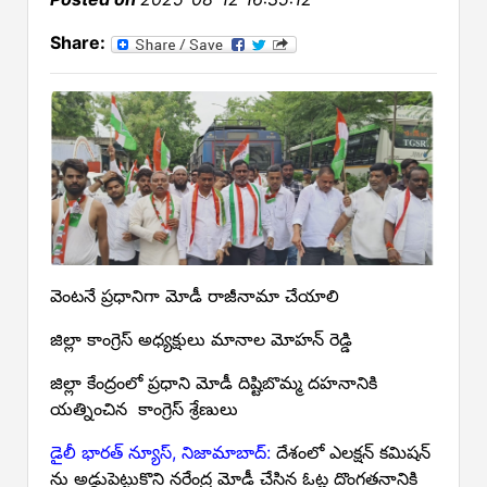
Share:
వెంటనే ప్రధానిగా మోడీ రాజీనామా చేయాలి
జిల్లా కాంగ్రెస్ అధ్యక్షులు మానాల మోహన్ రెడ్డి
జిల్లా కేంద్రంలో ప్రధాని మోడీ దిష్టిబొమ్మ దహనానికి
యత్నించిన కాంగ్రెస్ శ్రేణులు
డైలీ భారత్ న్యూస్, నిజామాబాద్:
దేశంలో ఎలక్షన్ కమిషన్
ను అడ్డుపెట్టుకొని నరేంద్ర మోడీ చేసిన ఓట్ల దొంగతనానికి