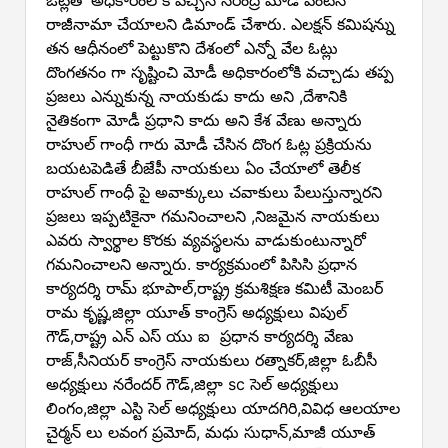
రాజీనామా చేయాలని డిమాండ్ చేశారు. ఎలక్షన్ కమిషన్ను
తన ఆధీనంలో పెట్టుకొని దేశంలో ఎన్నో వేల ఓట్లు
దొంగతనం గా సృష్టించి మోడీ అధికారంలోకి వచ్చాడు తప్ప
ప్రజలు ఎన్నుకున్న నాయకుడు కాదు అని ,దేశానికి
నైతికంగా మోడీ ప్రధాని కాదు అని కేశ వేణు అన్నారు
రాహుల్ గాంధీ గారు మోడీ చేసిన దొంగ ఓట్ల ప్రక్రియను
బయటపెడితే బీజేపీ నాయకులు ఏం చేయాలో తెలీక
రాహుల్ గాంధీ పై అవాక్కులు చవాకులు పేలుస్తున్నారని
ప్రజలు ఇప్పటికైనా గమనించాలని ,నిజమైన నాయకులు
ఎవరు స్వార్థాల కొరకు వ్యవస్థలను వాడుకుంటున్నారో
గమనించాలని అన్నారు. కార్యక్రమంలో పిసిసి ప్రధాన
కార్యదర్శి రామ్ భూపాల్,రాష్ట్ర క్రమశిక్షణ కమిటీ మెంబర్
రామ కృష్ణ,జిల్లా యూత్ కాంగ్రెస్ అధ్యక్షులు విపుల్
గౌడ్,రాష్ట్ర ఎన్ ఎస్ యు ఐ ప్రధాన కార్యదర్శి వేణు
రాజ్,సీనియర్ కాంగ్రెస్ నాయకులు రత్నాకర్,జిల్లా ఓబీసీ
అధ్యక్షులు నరేందర్ గౌడ్,జిల్లా sc సెల్ అధ్యక్షులు
లింగం,జిల్లా ఎస్టి సెల్ అధ్యక్షులు యాదగిరి,వివిధ ఆలయాల
చైర్మన్ లు లవంగ ప్రమోద్, మధు సుధాన్,మాజీ యూత్