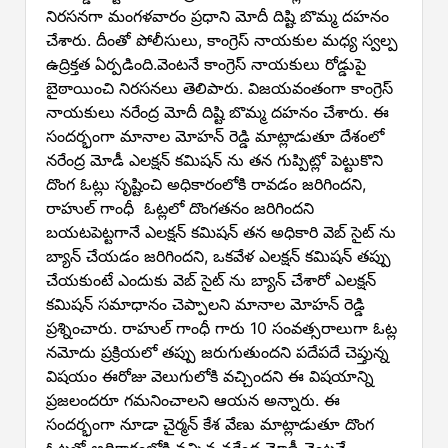
నిరసనగా మంగళవారం ప్రధాని మోదీ దిష్టి బొమ్మ దహనం
చేశారు. దీంతో పోలీసులు, కాంగ్రెస్ నాయకుల మధ్య స్వల్ప
ఉద్రిక్తత ఏర్పడింది.వెంటనే కాంగ్రెస్ నాయకులు రోడ్డుపై
బైఠాయించి నిరసనలు తెలిపారు. విజయవంతంగా కాంగ్రెస్
నాయకులు నరేంద్ర మోదీ దిష్టి బొమ్మ దహనం చేశారు. ఈ
సందర్భంగా మానాల మోహన్ రెడ్డి మాట్లాడుతూ దేశంలో
నరేంద్ర మోడీ ఎలక్షన్ కమిషన్ ను తన గుప్పిట్లో పెట్టుకొని
దొంగ ఓట్లు సృష్టించి అధికారంలోకి రావడం జరిగిందని,
రాహుల్ గాంధీ ఓట్లలో దొంగతనం జరిగిందని
బయటపెట్టగానే ఎలక్షన్ కమిషన్ తన అధికారి వెబ్ సైట్ ను
బ్యాన్ చేయడం జరిగిందని, ఒకవేళ ఎలక్షన్ కమిషన్ తప్పు
చేయకుంటే ఎందుకు వెబ్ సైట్ ను బ్యాన్ చేశారో ఎలక్షన్
కమిషన్ సమాధానం చెప్పాలని మానాల మోహన్ రెడ్డి
ప్రశ్నించారు. రాహుల్ గాంధీ గారు 10 సంవత్సరాలుగా ఓట్ల
నమోదు ప్రక్రియలో తప్పు జరుగుతుందని పదేపదే చెప్తున్న
విషయం ఈరోజు వెలుగులోకి వచ్చిందని ఈ విషయాన్ని
ప్రజలందరూ గమనించాలని ఆయన అన్నారు. ఈ
సందర్భంగా నూడా చైర్మన్ కేశ వేణు మాట్లాడుతూ దొంగ
ఓట్లతో అధికారంలోకి వచ్చిన నరేంద్ర మోడీ వెంటనే