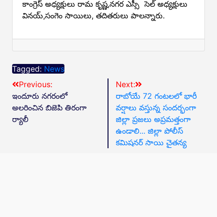
కాంగ్రెస్ అధ్యక్షులు రామ కృష్ణ,నగర ఎస్సీ సెల్ అధ్యక్షులు
వినయ్,సంగెం సాయిలు, తదితరులు పాలన్నారు.
Tagged:
News
Previous:
Next:
ఇందూరు నగరంలో
రాబోయే 72 గంటలలో భారీ
అలరించిన బిజెపి తిరంగా
వర్షాలు వస్తున్న సందర్భంగా
ర్యాలీ
జిల్లా ప్రజలు అప్రమత్తంగా
ఉండాలి... జిల్లా పోలీస్
కమిషనర్ సాయి చైతన్య