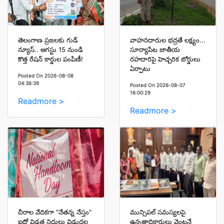
తెలంగాణ ప్రజలకు గుడ్
వాహనదారుల భద్రతే లక్ష్యం...
న్యూస్.. ఆగస్టు 15 నుండి
సూర్యాపేట జాతీయ
కొత్త రేషన్ కార్డుల పంపిణీ!
రహదారిపై హెచ్చరిక బోర్డులు
ఏర్పాటు
Posted On 2026-08-08
04:36:39
Posted On 2026-08-07
16:00:29
Readmore >
Readmore >
చీరాల వేదికగా "నేతన్న నేస్తం"
మున్సిపల్ సమస్యలపై
ఐదో విడత నిధులు విడుదల
ఉన్నతాధికారులు వెంటనే