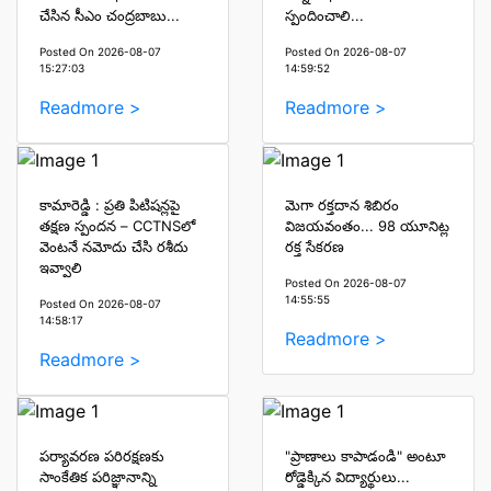
చేసిన సీఎం చంద్రబాబు...
స్పందించాలి...
Posted On 2026-08-07
Posted On 2026-08-07
15:27:03
14:59:52
Readmore >
Readmore >
కామారెడ్డి : ప్రతి పిటిషన్లపై
మెగా రక్తదాన శిబిరం
తక్షణ స్పందన – CCTNSలో
విజయవంతం... 98 యూనిట్ల
వెంటనే నమోదు చేసి రశీదు
రక్త సేకరణ
ఇవ్వాలి
Posted On 2026-08-07
14:55:55
Posted On 2026-08-07
14:58:17
Readmore >
Readmore >
పర్యావరణ పరిరక్షణకు
"ప్రాణాలు కాపాడండి" అంటూ
సాంకేతిక పరిజ్ఞానాన్ని
రోడ్డెక్కిన విద్యార్థులు...