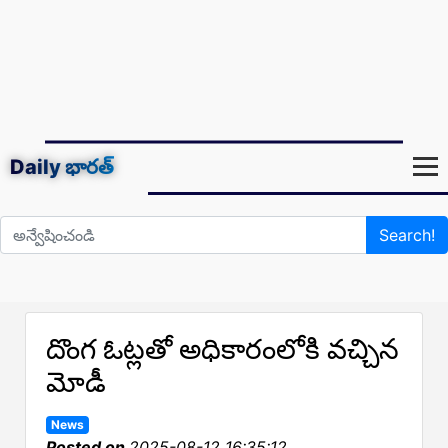
Daily
భారత్
Search!
దొంగ ఓట్లతో అధికారంలోకి వచ్చిన
మోడీ
News
Posted on
2025-08-12 16:35:12