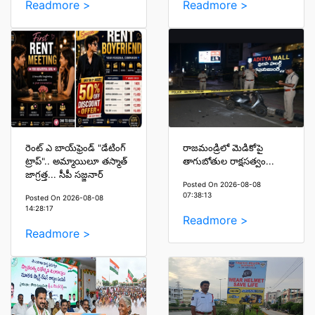
Readmore >
Readmore >
రెంట్ ఎ బాయ్‌ఫ్రెండ్ "డేటింగ్
రాజమండ్రిలో మెడికోపై
ట్రాప్".. అమ్మాయిలూ తస్మాత్
తాగుబోతుల రాక్షసత్వం...
జాగ్రత్త... సీపీ సజ్జనార్
Posted On 2026-08-08
07:38:13
Posted On 2026-08-08
14:28:17
Readmore >
Readmore >