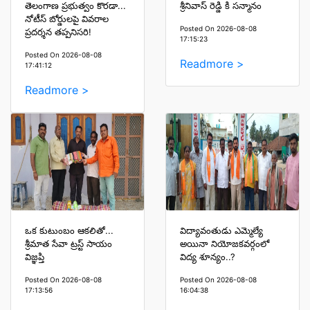
తెలంగాణ ప్రభుత్వం కొరడా...
శ్రీనివాస్ రెడ్డి కి సన్మానం
నోటీస్ బోర్డులపై వివరాల
Posted On 2026-08-08
ప్రదర్శన తప్పనిసరి!
17:15:23
Posted On 2026-08-08
Readmore >
17:41:12
Readmore >
ఒక కుటుంబం ఆకలితో...
విద్యావంతుడు ఎమ్మెల్యే
శ్రీమాత సేవా ట్రస్ట్ సాయం
అయినా నియోజకవర్గంలో
విజ్ఞప్తి
విద్య శూన్యం..?
Posted On 2026-08-08
Posted On 2026-08-08
17:13:56
16:04:38