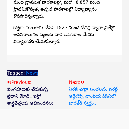
మంది ప్రాథమిక పాఠశాలల్లో, మరో 18,857 మంది
ప్రాథమికోన్నత, ఉన్నత పాఠశాలల్లో విద్యాభ్యాసం
కొనసాగిస్తున్నారు.
కొత్తగా మంజూరు చేసిన 1,523 మంది టీచర్ల ద్వారా ప్రత్యేక
అవసరాలుగల పిల్లలకు వారి అవసరాల మేరకు
విద్యాబోధన చేయనున్నారు
Tagged:
News
Previous:
Next:
బెంగళూరుకు చేరుకున్న
నీరజ్ చోప్రా సంచలనం వరల్డ్
ప్రధాని మోదీ.. ఇస్రో
అథ్లెటిక్స్ చాంపియన్‌షిప్‌లో
శాస్త్రవేత్తలకు అభినందనలు
భారత్‌కి స్వర్ణం..