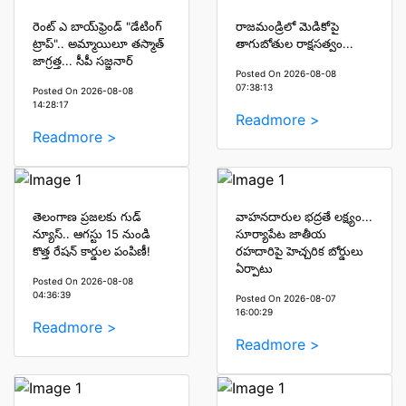
రెంట్ ఎ బాయ్‌ఫ్రెండ్ "డేటింగ్
రాజమండ్రిలో మెడికోపై
ట్రాప్".. అమ్మాయిలూ తస్మాత్
తాగుబోతుల రాక్షసత్వం...
జాగ్రత్త... సీపీ సజ్జనార్
Posted On 2026-08-08
07:38:13
Posted On 2026-08-08
14:28:17
Readmore >
Readmore >
తెలంగాణ ప్రజలకు గుడ్
వాహనదారుల భద్రతే లక్ష్యం...
న్యూస్.. ఆగస్టు 15 నుండి
సూర్యాపేట జాతీయ
కొత్త రేషన్ కార్డుల పంపిణీ!
రహదారిపై హెచ్చరిక బోర్డులు
ఏర్పాటు
Posted On 2026-08-08
04:36:39
Posted On 2026-08-07
16:00:29
Readmore >
Readmore >