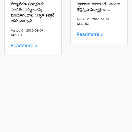
పర్యావరణ పరిరక్షణకు
"ప్రాణాలు కాపాడండి" అంటూ
సాంకేతిక పరిజ్ఞానాన్ని
రోడ్డెక్కిన విద్యార్థులు...
వినియోగించాలి : జిల్లా కలెక్టర్
Posted On 2026-08-07
ఆశిష్ సంగ్వాన్
12:34:53
Posted On 2026-08-07
Readmore >
14:53:14
Readmore >