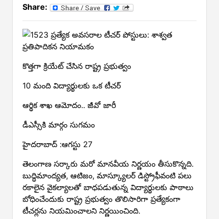
Share:
కొత్తగా క్రియేట్‌ చేసిన రాష్ట్ర ప్రభుత్వం
10 మంది విద్యార్థులకు ఒక టీచర్‌
ఆర్థిక శాఖ ఆమోదం.. జీవో జారీ
డీఎస్సీకి మార్గం సుగమం
హైదరాబాద్‌ :ఆగస్టు 27
తెలంగాణ సర్కారు మరో మానవీయ నిర్ణయం తీసుకొన్నది.
బుద్ధిమాంద్యత, ఆటిజం, మాస్క్యూలర్‌ డిస్ట్రోఫీవంటి పలు
రకాలైన వైకల్యాలతో బాధపడుతున్న విద్యార్థులకు పాఠాలు
బోధించేందుకు రాష్ట్ర ప్రభుత్వం తొలిసారిగా ప్రత్యేకంగా
టీచర్లను నియమించాలని నిర్ణయించింది.