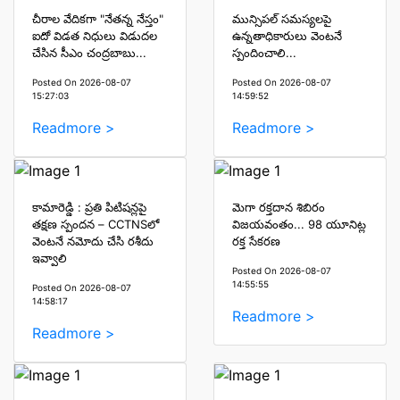
చీరాల వేదికగా "నేతన్న నేస్తం"
మున్సిపల్ సమస్యలపై
ఐదో విడత నిధులు విడుదల
ఉన్నతాధికారులు వెంటనే
చేసిన సీఎం చంద్రబాబు...
స్పందించాలి...
Posted On 2026-08-07
Posted On 2026-08-07
15:27:03
14:59:52
Readmore >
Readmore >
కామారెడ్డి : ప్రతి పిటిషన్లపై
మెగా రక్తదాన శిబిరం
తక్షణ స్పందన – CCTNSలో
విజయవంతం... 98 యూనిట్ల
వెంటనే నమోదు చేసి రశీదు
రక్త సేకరణ
ఇవ్వాలి
Posted On 2026-08-07
14:55:55
Posted On 2026-08-07
14:58:17
Readmore >
Readmore >