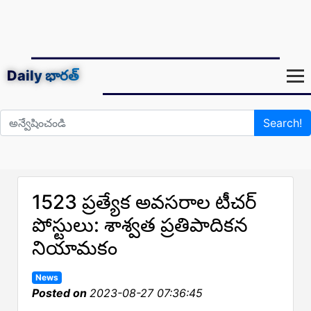
Daily
భారత్
Search!
1523 ప్రత్యేక అవసరాల టీచర్‌
పోస్టులు: శాశ్వత ప్రతిపాదికన
నియామకం
News
Posted on
2023-08-27 07:36:45