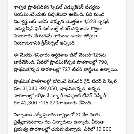
శాశ్వత ప్రాతిపదికన స్పెషల్‌ ఎడ్యుకేషన్‌ టీచర్లను
నియమించేందుకు పచ్చజెండా ఊపింది. పది మంది
విద్యార్థులకు ఒకరు చొప్పున మొత్తంగా 1,523 స్పెషల్‌
ఎడ్యుకేషన్‌ ఫర్‌ డిజేబుల్డ్‌ టీచర్‌ పోస్టులను కొత్తగా
మంజూరు చేయడమే కాకుండా ఆయా పోస్టుల
నియామకానికి గ్రీన్‌సిగ్నల్‌ ఇచ్చింది.
ఈ మేరకు శనివారం ఆర్థికశాఖ జీవో నెంబర్‌-125ను
జారీచేసింది. వీటిలో ప్రాథమికోన్నత పాఠశాలల్లో 798,
ప్రాథమికోన్నత పాఠశాలల్లో 727 టీచర్‌ పోస్టులు ఉన్నాయి.
ప్రాథమిక పాఠశాలల్లో బోధించే సెకండరీ గ్రేడ్‌ టీచర్‌ పే స్కేల్‌
రూ. 31,040 -92,050, ప్రాథమికోన్నత, ఉన్నత
పాఠశాలల్లో బోధించే స్కూల్‌ అసిస్టెంట్‌ టీచర్‌ పేస్కేల్‌
రూ.42,300 -1,15,270గా ఖరారు చేసింది.
విద్యాశాఖ సర్వే ప్రకారం రాష్ట్రంలో 30వేల వరకు
ప్రత్యేకావసరాలు గల చిన్నారులు ఉన్నారు. వీరంతా
ప్రభుత్వ పాఠశాలల్లో చదువుతున్నారు. వీరిలో 10,900