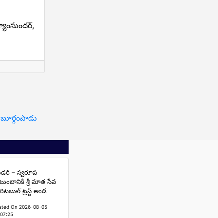
శ్యాంసుందర్,
న బూర్గంపాడు
డరి – స్వరూప
టుంబానికి శ్రీ మాత సేవ
రిటబుల్ ట్రస్ట్ అండ
sted On 2026-08-05
:07:25