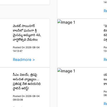
14
R
వెంకట్ సాయినగర్
"మ
కాలనీలో ఘనంగా శ్రీ
బి
మైసమ్మ అమ్మవారి 4వ,
కవ
వార్షికోత్సవ వేడుకలు
పత్
Posted On 2026-08-04
Po
14:13:47
13
Readmore >
R
సీఎం విజయ్, త్రిషపై
యా
అనుచిత వ్యాఖ్యలు...
బు
ప్రతిపక్ష నేత ఉదయనిధి
కా
స్టాలిన్ అరెస్ట్!
Po
08
Posted On 2026-08-04
09:03:06
R