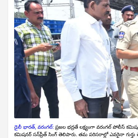
డైలీ భారత్, వరంగల్:
ప్రజల భద్రతే లక్ష్యంగా వరంగల్ పోలీస్ కమి
కమిషనర్ సన్‌ప్రీత్ సింగ్ తెలిపారు. తమ పరిసరాల్లో ఎవరైనా గుర్