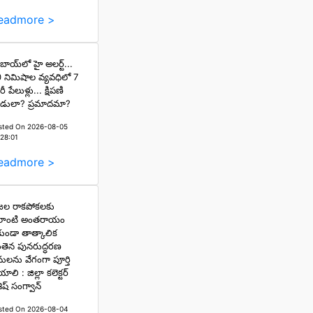
eadmore >
బాయ్‌లో హై అలర్ట్...
 నిమిషాల వ్యవధిలో 7
ీ పేలుళ్లు... క్షిపణి
డులా? ప్రమాదమా?
sted On 2026-08-05
:28:01
eadmore >
రజల రాకపోకలకు
లాంటి అంతరాయం
కుండా తాత్కాలిక
తెన పునరుద్ధరణ
ులను వేగంగా పూర్తి
ాలి : జిల్లా కలెక్టర్
ిష్ సంగ్వాన్
sted On 2026-08-04