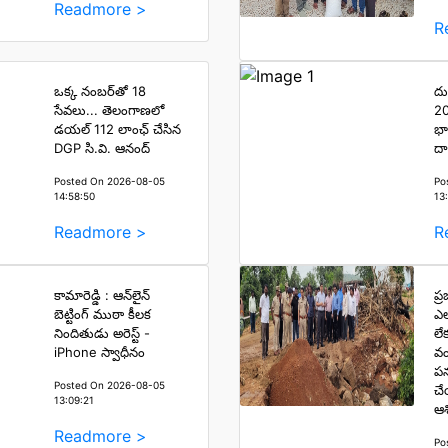
Readmore >
R
ఒక్క నంబర్‌తో 18
దు
సేవలు... తెలంగాణలో
20
డయల్ 112 లాంఛ్ చేసిన
భార
DGP సి.వి. ఆనంద్
దా
Posted On 2026-08-05
Po
14:58:50
13
Readmore >
R
కామారెడ్డి : ఆన్‌లైన్
ప్
బెట్టింగ్ ముఠా కీలక
ఎ
నిందితుడు అరెస్ట్ -
లే
iPhone స్వాధీనం
వం
పన
Posted On 2026-08-05
చేయ
13:09:21
ఆశ
Readmore >
Po