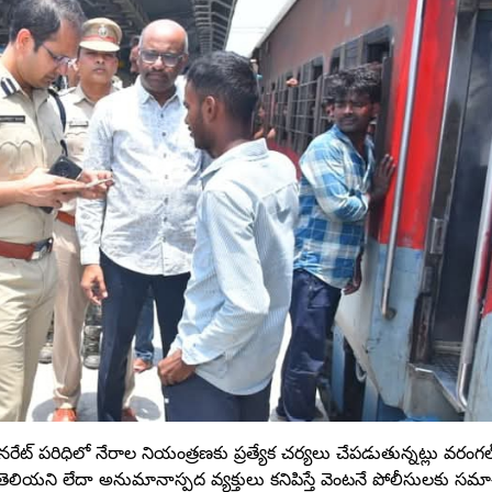
షనరేట్ పరిధిలో నేరాల నియంత్రణకు ప్రత్యేక చర్యలు చేపడుతున్నట్లు వరంగల
తు తెలియని లేదా అనుమానాస్పద వ్యక్తులు కనిపిస్తే వెంటనే పోలీసులకు స