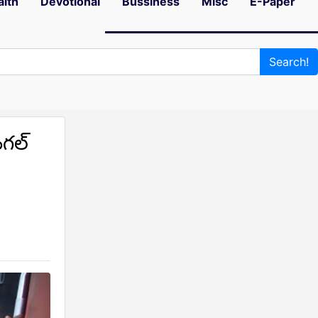
alth
Devotional
Bussiness
Misc
E-Paper
Search!
ంగల్