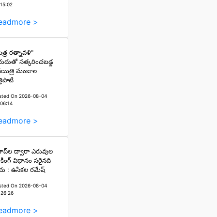
:15:02
eadmore >
ిత్ర రత్నావళి"
రుదుతో సత్కరించబడ్డ
యిత్రి మంజుల
తిపాటి
sted On 2026-08-04
:06:14
eadmore >
ప్‌ల ద్వారా ఎరువుల
కింగ్ విధానం సరైనది
దు : ఉసికల రమేష్
sted On 2026-08-04
:26:26
eadmore >