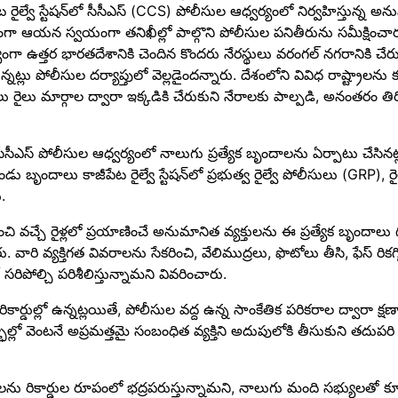
ైల్వే స్టేషన్‌లో సీసీఎస్ (CCS) పోలీసుల ఆధ్వర్యంలో నిర్వహిస్తున్న అ
్భంగా ఆయన స్వయంగా తనిఖీల్లో పాల్గొని పోలీసుల పనితీరును సమీక్షించా
ా ఉత్తర భారతదేశానికి చెందిన కొందరు నేరస్థులు వరంగల్ నగరానికి చేరుక
ట్లు పోలీసుల దర్యాప్తులో వెల్లడైందన్నారు. దేశంలోని వివిధ రాష్ట్రాలను క
స్థులు రైలు మార్గాల ద్వారా ఇక్కడికి చేరుకుని నేరాలకు పాల్పడి, అనంతరం త
 సీసీఎస్ పోలీసుల ఆధ్వర్యంలో నాలుగు ప్రత్యేక బృందాలను ఏర్పాటు చేసి
 బృందాలు కాజీపేట రైల్వే స్టేషన్‌లో ప్రభుత్వ రైల్వే పోలీసులు (GRP), రైల్వే
.
 వచ్చే రైళ్లలో ప్రయాణించే అనుమానిత వ్యక్తులను ఈ ప్రత్యేక బృందాలు గు
. వారి వ్యక్తిగత వివరాలను సేకరించి, వేలిముద్రలు, ఫొటోలు తీసి, ఫేస్ రికగ్
రిపోల్చి పరిశీలిస్తున్నామని వివరించారు.
్డుల్లో ఉన్నట్లయితే, పోలీసుల వద్ద ఉన్న సాంకేతిక పరికరాల ద్వారా క్షణా
లో వెంటనే అప్రమత్తమై సంబంధిత వ్యక్తిని అదుపులోకి తీసుకుని తదుపర
ు రికార్డుల రూపంలో భద్రపరుస్తున్నామని, నాలుగు మంది సభ్యులతో కూడ