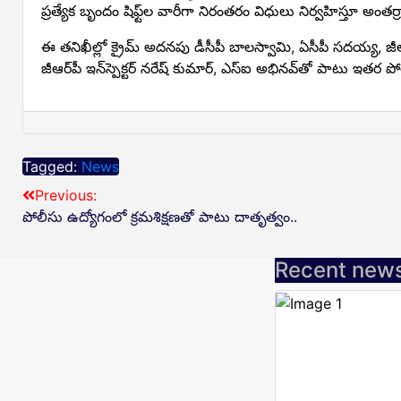
ప్రత్యేక బృందం షిఫ్ట్‌ల వారీగా నిరంతరం విధులు నిర్వహిస్తూ అంత
ఈ తనిఖీల్లో క్రైమ్ అదనపు డీసీపీ బాలస్వామి, ఏసీపీ సదయ్య, జీఆర్‌పీ 
జీఆర్‌పీ ఇన్‌స్పెక్టర్ నరేష్ కుమార్, ఎస్‌ఐ అభినవ్‌తో పాటు ఇతర పో
Tagged:
News
Previous:
పోలీసు ఉద్యోగంలో క్రమశిక్షణతో పాటు దాతృత్వం..
Recent new