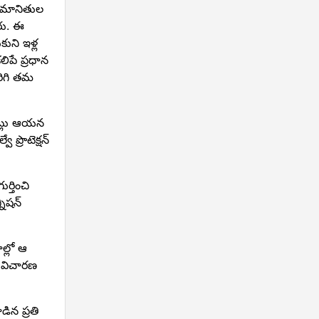
నుమానితుల
రు. ఈ
ుని ఇళ్ల
లిపే ప్రధాన
ిరిగి తమ
నట్లు ఆయన
 ప్రొటెక్షన్
ర్తించి
నిషన్
ల్లో ఆ
ి విచారణ
ిన ప్రతి