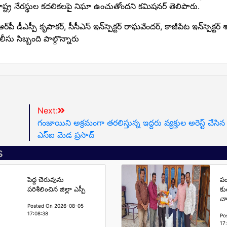
ర్రాష్ట్ర నేరస్థుల కదలికలపై నిఘా ఉంచుతోందని కమిషనర్ తెలిపారు.
డీఎస్పీ కృపాకర్, సీసీఎస్ ఇన్‌స్పెక్టర్ రాఘవేందర్, కాజీపేట ఇన్‌స్పెక్టర్ 
లీసు సిబ్బంది పాల్గొన్నారు
Next:
గంజాయిని అక్రమంగా తరలిస్తున్న ఇద్దరు వ్యక్తుల అరెస్ట్ చేసి
ఎస్ఐ మెడ ప్రసాద్
s
పెద్ద చెరువును
పం
పరిశీలించిన జిల్లా ఎస్పీ
కు
చా
Posted On 2026-08-05
17:08:38
Po
17