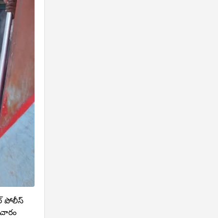
్ పోలీస్
మాచారం