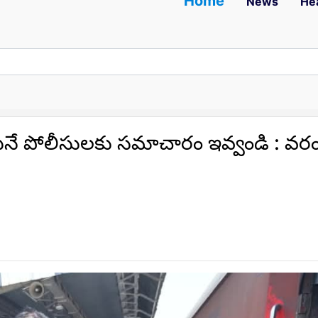
Home
News
He
వెంటనే పోలీసులకు సమాచారం ఇవ్వండి : వర