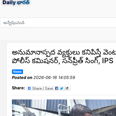
Daily
భారత్
అనుమానాస్పద వ్యక్తులు కనిపిస్తే 
పోలీస్ కమిషనర్, సన్‌ప్రీత్ సింగ్, IPS
News
Posted on
2026-06-16 14:05:59
Share: