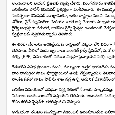
అందించాలని ఆయన ప్రజలకు విజ్ఞప్తి చేశారు. మంగళవారం కాజీపేట ర
తనిఖీలను పోలీస్ కమిషనర్ ప్రత్యక్షంగా పరిశీలించారు. ఈ సందర
సందర్భంగా కమిషనర్ మాట్లాడుతూ, ఇతర రాష్ట్రాల నుంచి, ముఖ్యంగ
చోరీలు, చైన్ స్నాచింగ్‌లు మరియు ఇతర ఆస్తి నేరాలకు పాల్పడుతున్న
రైల్వే జంక్షన్లుగా వరంగల్, కాజీపేట రైల్వే స్టేషన్లు ఉండటంతో నేర
స్వస్థలాలకు వెళ్లిపోతున్నారని తెలిపారు.
ఈ తరహా నేరాలను అరికట్టేందుకు రాష్ట్రంలో ఎక్కడా లేని విధంగా
తెలిపారు. వీటిలో రెండు బృందాలు వరంగల్ రైల్వే స్టేషన్‌లో, మరో రెండు
ఫోర్స్ (RPF) సహకారంతో విధులు నిర్వహిస్తున్నాయని పేర్కొన్నారు
దేశంలోని వివిధ ప్రాంతాల నుంచి, ముఖ్యంగా ఉత్తర భారతదేశం నుంచి
వారి సామగ్రితో పాటు పూర్తిస్థాయిలో తనిఖీ చేస్తున్నాయని తెలిపారు
సాంకేతికతతో పాటు పోలీసు శాఖ వద్ద ఉన్న ఆధునిక డేటాబేస్‌లతో స
తనిఖీల సమయంలో ఎవరైనా వ్యక్తి గతంలో నేరాలకు పాల్పడినట్లు రికార
వివరాలు అందుబాటులోకి వస్తాయని తెలిపారు. అటువంటి సందర్భాల్
కోసం పోలీస్ స్టేషన్‌కు తరలిస్తామని చెప్పారు.
అదేవిధంగా తనిఖీల సందర్భంగా సేకరించిన అనుమానితుల వివరాలన