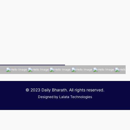
© 2023 Daily Bharath. All rights reserved.
Designed by
Lalata Technologies