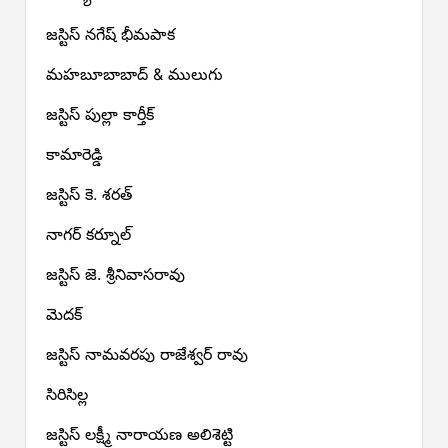
జస్టిస్ నగేష్ భీమపాక
మహబూబాబాద్ & ములుగు
జస్టిస్ పుల్లా కార్తీక్
కామారెడ్డి
జస్టిస్ కె. శరత్
నాగర్ కర్నూల్
జస్టిస్ జె. శ్రీనివాసరావు
మెదక్
జస్టిస్ నామవరపు రాజేశ్వర్ రావు
సిరిసిల్ల
జస్టిస్ లక్ష్మీ నారాయణ అలిశెట్టి