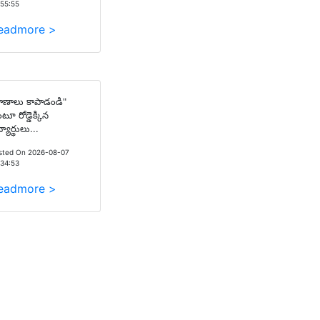
:55:55
eadmore >
్రాణాలు కాపాడండి"
టూ రోడ్డెక్కిన
్యార్థులు...
sted On 2026-08-07
:34:53
eadmore >