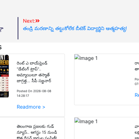
Next:
లా
తండ్రి మరణాన్ని తట్టుకోలేక బీటెక్ విద్యార్థిని ఆత్మహత్య!
s
రెంట్ ఎ బాయ్‌ఫ్రెండ్
రా
"డేటింగ్ ట్రాప్"..
తా
అమ్మాయిలూ తస్మాత్
Po
జాగ్రత్త... సీపీ సజ్జనార్
07
Posted On 2026-08-08
R
14:28:17
Readmore >
తెలంగాణ ప్రజలకు గుడ్
వా
న్యూస్.. ఆగస్టు 15 నుండి
లక
కొత్త రేషన్ కార్డుల పంపిణీ!
జా