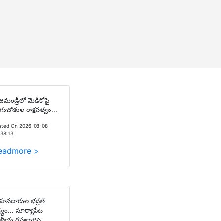
జమండ్రిలో మెడికోపై
గుబోతుల రాక్షసత్వం...
sted On 2026-08-08
:38:13
eadmore >
హనదారుల భద్రతే
్ష్యం... సూర్యాపేట
తీయ రహదారిపై