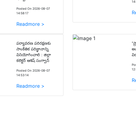
14
Posted On 2026-08-07
R
14:58:17
Readmore >
పర్యావరణ పరిరక్షణకు
"ప
సాంకేతిక పరిజ్ఞానాన్ని
అం
వినియోగించాలి : జిల్లా
విద
కలెక్టర్ ఆశిష్ సంగ్వాన్
Po
12
Posted On 2026-08-07
14:53:14
R
Readmore >