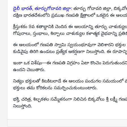
డైలీ భారత్, తూర్పుగోదావరి జిల్లా:
తూర్పు గోదావరి జిల్లా, బిక్కవో
దక్షిణ భారతదేశంలోని ప్రముఖ గణపతి క్షేత్రాలలో ఒకటైన ఈ ఆలయం చ
క్రీస్తుశకం 9వ శతాబ్దానికి చెందిన ఈ ఆలయాన్ని తూర్పు చాళుక్యులు న
గోపురాలు, స్తంభాలు, శిల్పాలు చాళుక్యుల కళాత్మక వైభవాన్ని ప్రతిబ
ఈ ఆలయంలో గణపతి స్వామి స్వయంభూవుగా వెలిశారని భక్తుల 
కుడివైపు తిరిగి ఉండటం ప్రత్యేక ఆకర్షణగా నిలుస్తోంది. ఈ రూపాన్ని
ఇంకా ఒక విశేషం—ఈ గణపతి విగ్రహం ఏటా కొంచెం పెరుగుతుందని స్థ
ఉందని చెబుతారు.
నిత్యం భక్తులతో కిటకిటలాడే ఈ ఆలయం పండుగల సమయంలో మరి
భక్తులు తమ కోరికలను సమర్పించుకుంటుంటారు.
భక్తి, చరిత్ర, శిల్పకళల సమ్మేళనంగా నిలిచిన బిక్కవోలు శ్రీ లక్ష్మ
నిలుస్తోంది.