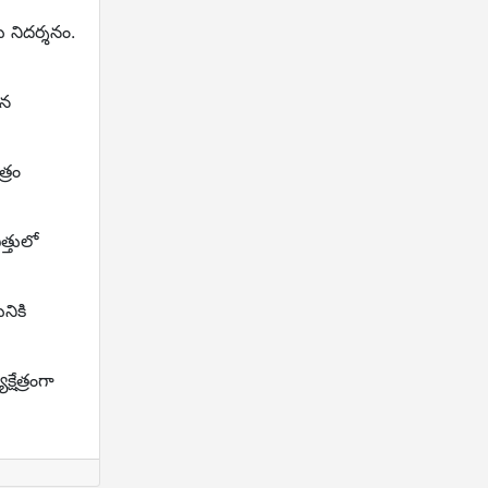
తు నిదర్శనం.
ిన
్రం
త్తులో
నికి
షేత్రంగా