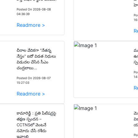
హె
Posted On 2026-08-08
04:36:39
Po
16
Readmore >
R
చీరాల వేదికగా "నేతన్న
ము
నేస్తం" ఐదో విడత నిధులు
ఉన
విడుదల చేసిన సీఎం
స్
చంద్రబాబు...
Po
14
Posted On 2026-08-07
15:27:03
R
Readmore >
కామారెడ్డి : ప్రతి పిటిషన్లపై
మె
తక్షణ స్పందన –
వ
CCTNSలో వెంటనే
యూ
నమోదు చేసి రశీదు
Po
ఇవ్వాలి