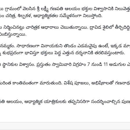
లు గ్రామంలో వెలసిన శ్రీ లక్ష్మీ గణపతి ఆలయం భక్తుల విశ్వాసానికి నిలువెత్
రిత్ర, శిల్పకళ, ఆధ్యాత్మికతల సమ్మేళనంగా నిలుస్తోంది.
ిర్మించినట్లు చారిత్రక ఆధారాలు చెబుతున్నాయి. ద్రావిడ శైలిలో తీర్చిదిద్ద
ింబిస్తున్నాయి.
నమ్మకం. సాధారణంగా వినాయకుని తొండం ఎడమవైపు ఉంటే, ఇక్కడ మాత
 శుభప్రదంగా భావిస్తూ భక్తులు పెద్ద ఎత్తున దర్శనానికి తరలివస్తుంటారు.
ానికుల విశ్వాసం. ప్రస్తుతం స్వామివారి విగ్రహం 7 నుండి 11 అడుగుల ఎ
ంత కాంతివంతంగా మారుతుంది. విశేష పూజలు, అభిషేకాలతో గణనాథు
ీ గణపతి ఆలయం, ఆధ్యాత్మిక యాత్రికులకు తప్పనిసరిగా సందర్శించాల్సిన పుణ్యక్