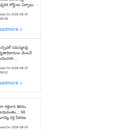
చ్చరిక బోర్డులు ఏర్పాటు
sted On 2026-08-07
:00:29
eadmore >
న్సిపల్ సమస్యలపై
్నతాధికారులు వెంటనే
పందించాలి...
sted On 2026-08-07
:59:52
eadmore >
గా రక్తదాన శిబిరం
ిజయవంతం... 98
నిట్ల రక్త సేకరణ
sted On 2026-08-07