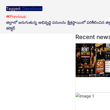
Tagged:
Devotional
Previous:
జిల్లాలో జరుగుతున్న అభివృద్ధి పనులను క్షేత్రస్థాయిలో పరిశీలించిన జిల్
కలెక్టర్
Recent new