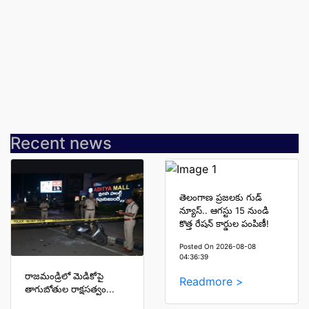
Recent news
తెలంగాణ ప్రజలకు గుడ్
న్యూస్.. ఆగస్టు 15 నుండి
కొత్త రేషన్ కార్డుల పంపిణీ!
Posted On 2026-08-08
04:36:39
రాజమండ్రిలో మెడికోపై
Readmore >
తాగుబోతుల రాక్షసత్వం...