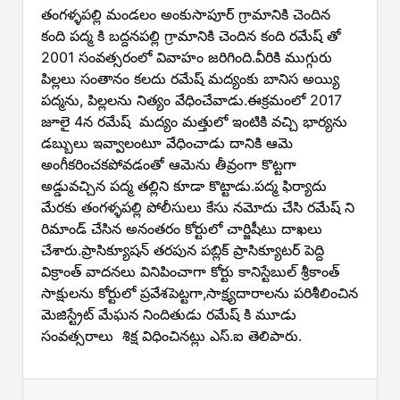
తంగళ్ళపల్లి మండలం అంకుసాపూర్ గ్రామానికి చెందిన
కంది పద్మ కి బద్దనపల్లి గ్రామానికి చెందిన కంది రమేష్ తో
2001 సంవత్సరంలో వివాహం జరిగింది.వీరికి ముగ్గురు
పిల్లలు సంతానం కలదు రమేష్ మద్యంకు బానిస అయ్యి
పద్మను, పిల్లలను నిత్యం వేధించేవాడు.ఈక్రమంలో 2017
జూలై 4న రమేష్ మద్యం మత్తులో ఇంటికి వచ్చి భార్యను
డబ్బులు ఇవ్వాలంటూ వేధించాడు దానికి ఆమె
అంగీకరించకపోవడంతో ఆమెను తీవ్రంగా కొట్టగా
అడ్డువచ్చిన పద్మ తల్లిని కూడా కొట్టాడు.పద్మ ఫిర్యాదు
మేరకు తంగళ్ళపల్లి పోలీసులు కేసు నమోదు చేసి రమేష్ ని
రిమాండ్ చేసిన అనంతరం కోర్టులో చార్జిషీటు దాఖలు
చేశారు.ప్రాసిక్యూషన్ తరపున పబ్లిక్ ప్రాసిక్యూటర్ పెద్ది
విక్రాంత్ వాదనలు వినిపించాగా కోర్టు కానిస్టేబుల్ శ్రీకాంత్
సాక్షులను కోర్టులో ప్రవేశపెట్టగా,సాక్ష్యదారాలను పరిశీలించిన
మెజిస్ట్రేట్ మేఘన నిందితుడు రమేష్ కి మూడు
సంవత్సరాలు శిక్ష విధించినట్లు ఎస్.ఐ తెలిపారు.