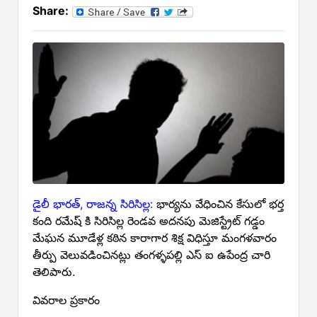
Share:
డైలీ భారత్, రాజన్న సిరిసిల్ల:
భార్యను వేధించిన కేసులో భర్త
కంది రమేష్ కి సిరిసిల్ల రెండవ అదనపు మెజిస్ట్రేట్ గడ్డం
మేఘన మూడేళ్ల కఠిన కారాగార శిక్ష విధిస్తూ మంగళవారం
తీర్పు వెలువడించినట్లు తంగళ్ళపల్లి ఎస్ ఐ ఉపేంద్ర చారి
తెలిపారు.
వివరాల ప్రకారం