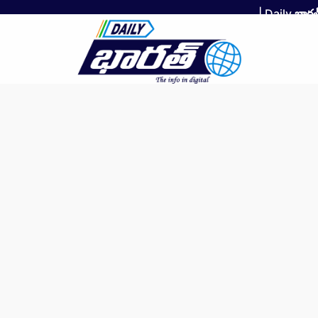
| Daily
భారత