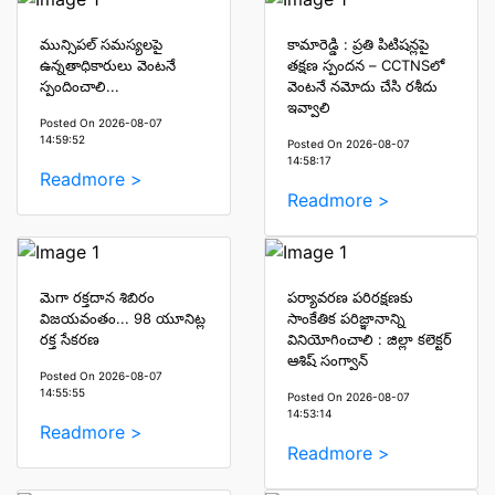
మున్సిపల్ సమస్యలపై
కామారెడ్డి : ప్రతి పిటిషన్లపై
ఉన్నతాధికారులు వెంటనే
తక్షణ స్పందన – CCTNSలో
స్పందించాలి...
వెంటనే నమోదు చేసి రశీదు
ఇవ్వాలి
Posted On 2026-08-07
14:59:52
Posted On 2026-08-07
14:58:17
Readmore >
Readmore >
మెగా రక్తదాన శిబిరం
పర్యావరణ పరిరక్షణకు
విజయవంతం... 98 యూనిట్ల
సాంకేతిక పరిజ్ఞానాన్ని
రక్త సేకరణ
వినియోగించాలి : జిల్లా కలెక్టర్
ఆశిష్ సంగ్వాన్
Posted On 2026-08-07
14:55:55
Posted On 2026-08-07
14:53:14
Readmore >
Readmore >