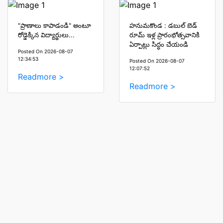
"ప్రాణాలు కాపాడండి" అంటూ
హనుమకొండ : డబుల్ బెడ్
రోడ్డెక్కిన విద్యార్థులు...
రూమ్ ఇళ్ల ప్రారంభోత్సవానికి
ఏర్పాట్లు సిద్ధం చేయండి
Posted On 2026-08-07
12:34:53
Posted On 2026-08-07
12:07:52
Readmore >
Readmore >