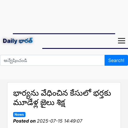
Daily
భారత్
Search!
భార్యను వేధించిన కేసులో భర్తకు
మూడేళ్ల జైలు శిక్ష
News
Posted on
2025-07-15 14:49:07