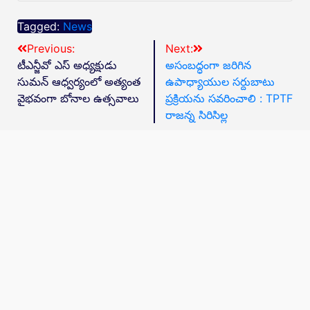
Tagged:
News
Previous:
Next:
టీఎన్జీవో ఎస్ అధ్యక్షుడు
అసంబద్ధంగా జరిగిన
సుమన్ ఆధ్వర్యంలో అత్యంత
ఉపాధ్యాయుల సర్దుబాటు
వైభవంగా బోనాల ఉత్సవాలు
ప్రక్రియను సవరించాలి : TPTF
రాజన్న సిరిసిల్ల