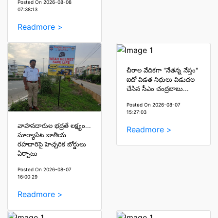
Posted On 2026-08-08
07:38:13
Readmore >
చీరాల వేదికగా "నేతన్న నేస్తం"
ఐదో విడత నిధులు విడుదల
చేసిన సీఎం చంద్రబాబు...
Posted On 2026-08-07
15:27:03
వాహనదారుల భద్రతే లక్ష్యం...
Readmore >
సూర్యాపేట జాతీయ
రహదారిపై హెచ్చరిక బోర్డులు
ఏర్పాటు
Posted On 2026-08-07
16:00:29
Readmore >