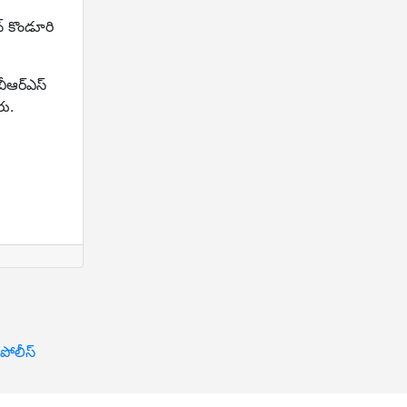
న్ కొండూరి
బీఆర్ఎస్
రు.
 పోలీస్