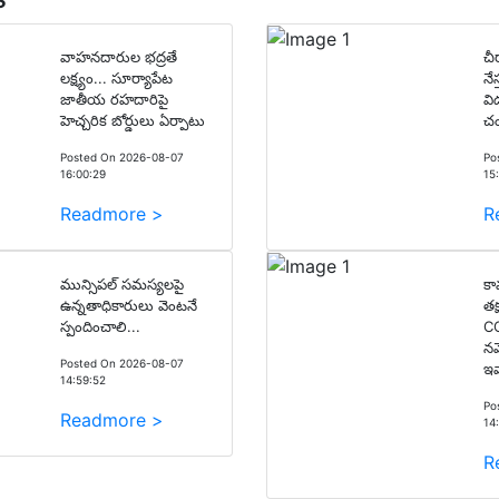
వాహనదారుల భద్రతే
చీ
లక్ష్యం... సూర్యాపేట
నే
జాతీయ రహదారిపై
వి
హెచ్చరిక బోర్డులు ఏర్పాటు
చం
Posted On 2026-08-07
Po
16:00:29
15
Readmore >
R
మున్సిపల్ సమస్యలపై
కామ
ఉన్నతాధికారులు వెంటనే
తక
స్పందించాలి...
CC
నమ
Posted On 2026-08-07
ఇవ
14:59:52
Po
Readmore >
14
R