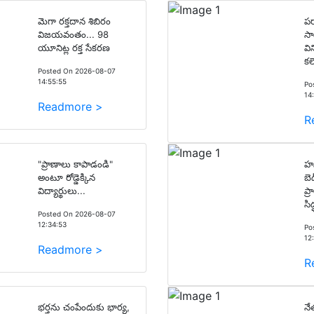
మెగా రక్తదాన శిబిరం
పర
విజయవంతం... 98
సా
యూనిట్ల రక్త సేకరణ
వి
కల
Posted On 2026-08-07
14:55:55
Po
14
Readmore >
R
"ప్రాణాలు కాపాడండి"
హన
అంటూ రోడ్డెక్కిన
బె
విద్యార్థులు...
ప్
సి
Posted On 2026-08-07
12:34:53
Po
12
Readmore >
R
భర్తను చంపేందుకు భార్య,
నేత