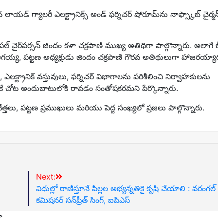
ాయడ్ గ్యాలరీ ఎలక్ట్రానిక్స్ అండ్ ఫర్నిచర్ షోరూమ్‌ను నాఫ్స్కాబ్ చైర్మ
్ చైర్‌పర్సన్ జిందం కళా చక్రపాణి ముఖ్య అతిథిగా పాల్గొన్నారు. అలాగే 
తోట ఆగయ్య, పట్టణ అధ్యక్షుడు జిందం చక్రపాణి గౌరవ అతిథులుగా హాజరయ్యా
్రానిక్ వస్తువులు, ఫర్నిచర్ విభాగాలను పరిశీలించి నిర్వాహకులను
 ఒకే చోట అందుబాటులోకి రావడం సంతోషకరమని పేర్కొన్నారు.
రవేత్తలు, పట్టణ ప్రముఖులు మరియు పెద్ద సంఖ్యలో ప్రజలు పాల్గొన్నారు.
Next:
విధుల్లో రాణిస్తూనే పిల్లల అభ్యన్నతికై కృషి చేయాలి : వరంగల్
కమిషనర్ సన్‌ప్రీత్ సింగ్, ఐపిఎస్
s