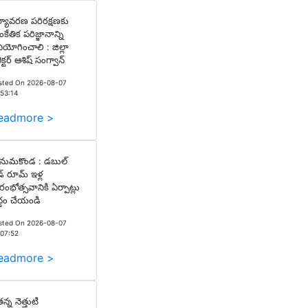
్యావరణ పరిరక్షణకు
ంకేతిక పరిజ్ఞానాన్ని
నియోగించాలి : జిల్లా
ెక్టర్ ఆశిష్ సంగ్వాన్
sted On 2026-08-07
:53:14
eadmore >
ుమకొండ : డబుల్
డ్ రూమ్ ఇళ్ల
రారంభోత్సవానికి ఏర్పాట్లు
ద్ధం చేయండి
sted On 2026-08-07
:07:52
eadmore >
న్న నెత్తుటి