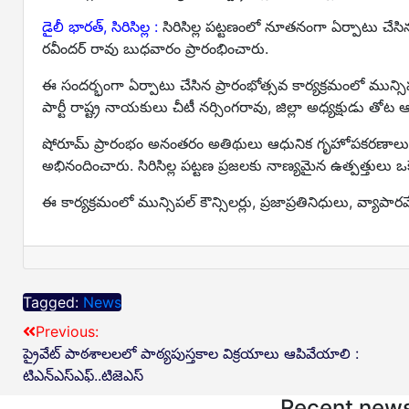
డైలీ భారత్, సిరిసిల్ల :
సిరిసిల్ల పట్టణంలో నూతనంగా ఏర్పాటు చేసిన ల
రవీందర్ రావు బుధవారం ప్రారంభించారు.
ఈ సందర్భంగా ఏర్పాటు చేసిన ప్రారంభోత్సవ కార్యక్రమంలో మున్సిపల
పార్టీ రాష్ట్ర నాయకులు చీటీ నర్సింగరావు, జిల్లా అధ్యక్షుడు 
షోరూమ్ ప్రారంభం అనంతరం అతిథులు ఆధునిక గృహోపకరణాలు, ఎలక్ట
అభినందించారు. సిరిసిల్ల పట్టణ ప్రజలకు నాణ్యమైన ఉత్పత్తులు
ఈ కార్యక్రమంలో మున్సిపల్ కౌన్సిలర్లు, ప్రజాప్రతినిధులు, వ్యాపా
Tagged:
News
Previous:
ప్రైవేట్ పాఠశాలలలో పాఠ్యపుస్తకాల విక్రయాలు ఆపివేయాలి :
టిఎన్ఎస్ఎఫ్..టిజెఎస్
Recent new