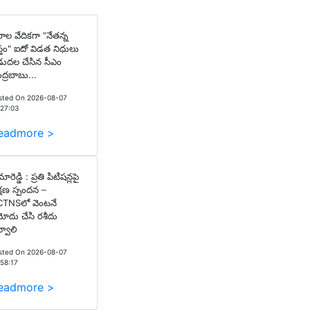
రాల వేదికగా "నేతన్న
స్తం" ఐదో విడత నిధులు
డుదల చేసిన సీఎం
ద్రబాబు...
sted On 2026-08-07
:27:03
eadmore >
ారెడ్డి : ప్రతి పిటిషన్లపై
్షణ స్పందన –
TNSలో వెంటనే
ోదు చేసి రశీదు
్వాలి
sted On 2026-08-07
:58:17
eadmore >