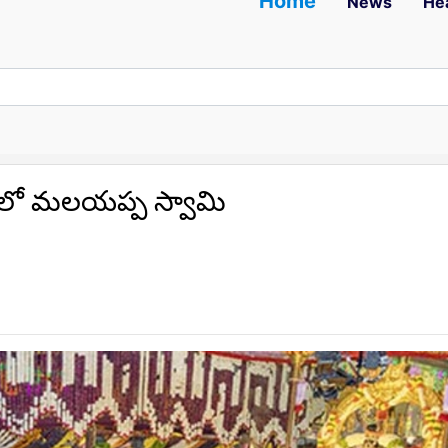
Home
News
He
ంలో మలయప్ప స్వామి