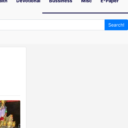
alth
Devotional
Bussiness
Misc
E-Paper
Search!