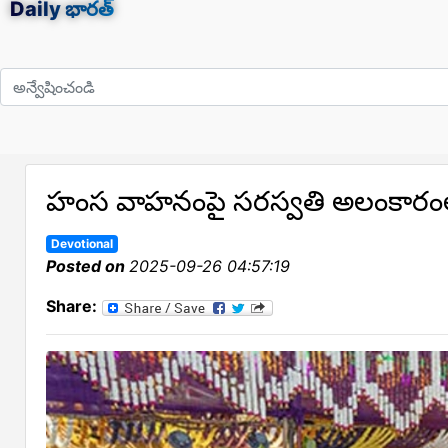
Daily
భారత్
హంస వాహనంపై స‌ర‌స్వ‌తి అలంకార
Devotional
Posted on
2025-09-26 04:57:19
Share: