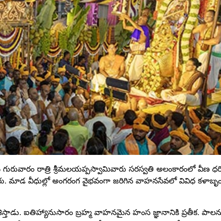
 రోజైన గురువారం రాత్రి శ్రీమలయప్పస్వామివారు సరస్వతి అలంకారంలో వీణ 
 మాడ వీధుల్లో అంగ‌రంగ వైభ‌వంగా జ‌రిగిన వాహ‌న‌సేవ‌లో వివిధ క‌ళాబ
్తాడు. ఐతిహ్యానుసారం బ్రహ్మ వాహనమైన హంస జ్ఞానానికి ప్రతీక. పాలను,