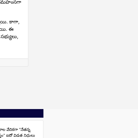
ు పరమహంసగా
నాయి. కాగా,
ాయి. ఈ
 సభ్యులు,
రాల వేదికగా "నేతన్న
స్తం" ఐదో విడత నిధులు