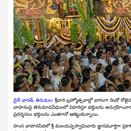
డైలీ భారత్, తిరుమల:
శ్రీవారి బ్రహ్మోత్సవాల్లో భాగంగా రెండో
వాహనంపై తిరుమాడవీధులలో విహరిస్తూ భక్తులను అనుగ్రహించారు.
ప్ర‌ద‌ర్శ‌న‌లు భ‌క్తుల‌ను ఎంత‌గానో ఆక‌ట్టుకున్నాయి.
హంస వాహనసేవలో శ్రీ మలయప్పస్వామివారు జ్ఞానమూర్తిగా ప్రకాశిస