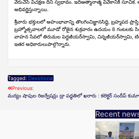
వేరుచేసే విచక్షణ దీని స్వభావం. ఇదిఆత్మానాత్మ వివేకానిక
అభివర్ణిస్తున్నాయి.
శ్రీవారు భక్తులలో అహంభావాన్ని తొలగించిజ్ఞానసిద్ధి, బ్ర‌హ్మ‌ప‌ద 
బ్రహ్మోత్సవాలలో మూడో రోజైన శుక్ర‌వారం ఉదయం 8 గంటలకు స
వాహన సేవలో తిరుమల పెద్ద‌జీయ‌ర్‌స్వామి, చిన్న‌జీయ‌ర్‌స్వామి, ట
ఇత‌ర అధికారులుపాల్గొన్నారు.
Tagged:
Devotional
Previous:
మద్యం షాపుల రిజర్వేషన్లు డ్రా పద్ధతిలో ఖరారు : కలెక్టర్ సందీప్ కు
Recent new