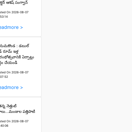
ెక్టర్ ఆశిష్ సంగ్వాన్
sted On 2026-08-07
:53:14
eadmore >
ుమకొండ : డబుల్
డ్ రూమ్ ఇళ్ల
రారంభోత్సవానికి ఏర్పాట్లు
ద్ధం చేయండి
sted On 2026-08-07
:07:52
eadmore >
న్న నెత్తుటి
లు...మంజుల పత్తిపాటి
sted On 2026-08-07
:40:06