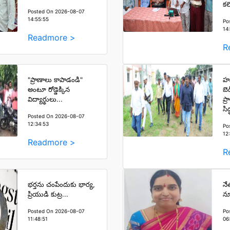
కల
Posted On 2026-08-07
14:55:55
Po
14
Readmore >
R
"ప్రాణాలు కాపాడండి"
హన
అంటూ రోడ్డెక్కిన
బె
విద్యార్థులు...
ప్
సి
Posted On 2026-08-07
12:34:53
Po
12
Readmore >
R
భర్తను చంపేందుకు భార్య,
నేత
ప్రియుడి కుట్ర...
నూ
Posted On 2026-08-07
Po
11:48:51
06