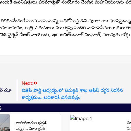
ి సూచిక. అందుకే ఉపనిషత్తులు పరమాత్మతో సంయోగం చెందిన మహనీయులన
ప్రాప్తి కలిగించేందుకే హంస వాహనాన్ని అధిరోహిస్తాడని పురాణాలు ఘోషిస్తున్
ింహవాహనం, రాత్రి 7 గంటలకు ముత్యపు పందిరి వాహనసేవ‌లు జ‌రుగుత
ిటిడి ఛైర్మన్ బీఆర్ నాయుడు, ఇఒ అనిల్‌కుమార్ సింఘాల్‌, పలువురు బోర్డు
Next:
మార్ ఝా
బిజెపి పార్టీ ఆధ్వర్యంలో విద్యుత్ శాఖ ఆఫీస్ దగ్గర నిరసన
కార్యక్రమం...అధికారికి వినతిపత్రం
s
వాహనదారుల భద్రతే
చీ
లక్ష్యం... సూర్యాపేట
నే