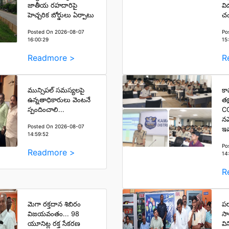
జాతీయ రహదారిపై
వి
హెచ్చరిక బోర్డులు ఏర్పాటు
చం
Posted On 2026-08-07
Po
16:00:29
15
Readmore >
R
మున్సిపల్ సమస్యలపై
కామ
ఉన్నతాధికారులు వెంటనే
తక
స్పందించాలి...
CC
నమ
Posted On 2026-08-07
ఇవ
14:59:52
Po
Readmore >
14
R
మెగా రక్తదాన శిబిరం
పర
విజయవంతం... 98
సా
యూనిట్ల రక్త సేకరణ
వి