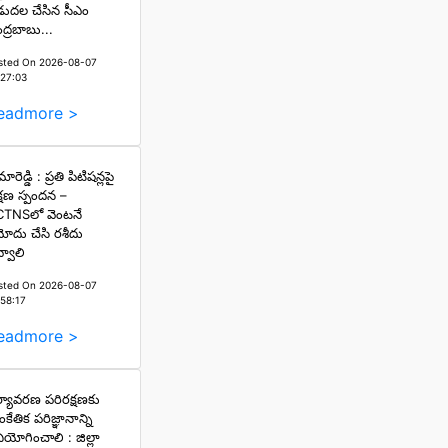
డుదల చేసిన సీఎం
ద్రబాబు...
sted On 2026-08-07
:27:03
eadmore >
ారెడ్డి : ప్రతి పిటిషన్లపై
్షణ స్పందన –
TNSలో వెంటనే
ోదు చేసి రశీదు
్వాలి
sted On 2026-08-07
:58:17
eadmore >
్యావరణ పరిరక్షణకు
ంకేతిక పరిజ్ఞానాన్ని
నియోగించాలి : జిల్లా