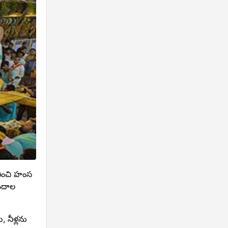
ధరించి హంస
ృందాల
 నీళ్లను