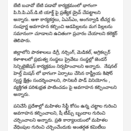
బేటి బచావో బేటి పడావో కార్యక్రమంలో భాగంగా
పి.సి.పి.ఎన్.డి.టి యాక్ట్ పై ప్రత్యేక డ్రైవ్ చేపట్టాలని
అన్నారు. ఆశా కార్యకర్తలు, ఏఎన్ఎం, అంగన్వాడి టీచర్ల కు
సంపూర్ణ అవగాహన కల్పించి ఆడపిల్లలను మగ పిల్లలను
సమానంగా చూడాలని ఉచితంగా ప్రచారం చేయాలని కలెక్టర్
తెలిపారు.
జిల్లాలోని పాఠశాలలు డిగ్రీ, నర్సింగ్, మెడికల్, అగ్రికల్చర్
కళాశాలలో ప్రభుత్వ సంస్థలు ప్రైవేటు సంస్థల్లో జెండర్
సెన్సిటైజేషన్ కార్యక్రమం నిర్వహించాలని అన్నారు. నేషనల్
హెల్త్ మిషన్ లో భాగంగా ఏర్పాటు చేసిన రాష్ట్రీయ కిషోర్
స్వస్థ క్షేత్రం సందర్శించాలని, సానిటరీ పాడ్ వినియోగం ,
వ్యక్తిగత పరిశుభ్రత పాటించడం పై అవగాహన కల్పించాలని
అన్నారు.
పనిచేసే ప్రదేశాల్లో మహిళల సేఫ్టీ కోసం ఉన్న చట్టాల గురించి
అవగాహన కల్పించాలని, షీ టీమ్స్ బృందాల గురించి
చర్చించాలని అన్నారు. ప్రతి కార్యాలయంలో మహిళల
వేధింపుల గురించి చర్చించేందుకు అంతర్గత కమిటీలు