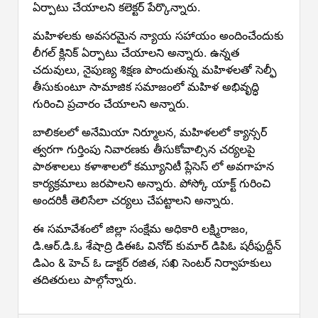
ఏర్పాటు చేయాలని కలెక్టర్ పేర్కొన్నారు.
మహిళలకు అవసరమైన న్యాయ సహాయం అందించేందుకు
లీగల్ క్లినిక్ ఏర్పాటు చేయాలని అన్నారు. ఉన్నత
చదువులు, నైపుణ్య శిక్షణ పొందుతున్న మహిళలతో సెల్ఫీ
తీసుకుంటూ సామాజిక సమాజంలో మహిళ అభివృద్ధి
గురించి ప్రచారం చేయాలని అన్నారు.
బాలికలలో అనేమియా నిర్మూలన, మహిళలలో క్యాన్సర్
త్వరగా గుర్తింపు నివారణకు తీసుకోవాల్సిన చర్యలపై
పాఠశాలలు కళాశాలలో కమ్యూనిటీ ప్లేసెస్ లో అవగాహన
కార్యక్రమాలు జరపాలని అన్నారు. పోస్కో యాక్ట్ గురించి
అందరికీ తెలిసేలా చర్యలు చేపట్టాలని అన్నారు.
ఈ సమావేశంలో జిల్లా సంక్షేమ అధికారి లక్ష్మిరాజం,
డి.ఆర్.డి.ఓ శేషాద్రి డిఈఓ వినోద్ కుమార్ డిపిఓ షరీఫుద్దీన్
డిఎం & హెచ్ ఓ డాక్టర్ రజిత, సఖి సెంటర్ నిర్వాహకులు
తదితరులు పాల్గోన్నారు.