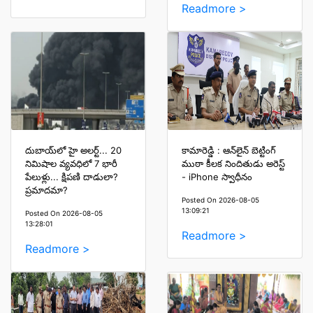
Readmore >
దుబాయ్‌లో హై అలర్ట్... 20
కామారెడ్డి : ఆన్‌లైన్ బెట్టింగ్
నిమిషాల వ్యవధిలో 7 భారీ
ముఠా కీలక నిందితుడు అరెస్ట్
పేలుళ్లు... క్షిపణి దాడులా?
- iPhone స్వాధీనం
ప్రమాదమా?
Posted On 2026-08-05
13:09:21
Posted On 2026-08-05
13:28:01
Readmore >
Readmore >