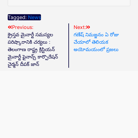
Tagged:
News
Previous:
Next:
క్రైస్తవ మైనార్టీ సమస్యల
గణేష్ నిమజ్జనం ఏ రోజు
పరిష్కారానికి చర్యలు :
చేయాలో తెలియక
తెలంగాణ రాష్ట్ర క్రిస్టియన్
అయోమయంలో ప్రజలు
మైనార్టీ ఫైనాన్స్ కార్పొరేషన్
చైర్మన్ దీపక్ జాన్