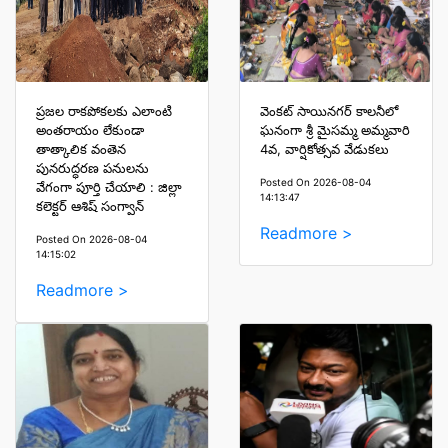
ప్రజల రాకపోకలకు ఎలాంటి
వెంకట్ సాయినగర్ కాలనీలో
అంతరాయం లేకుండా
ఘనంగా శ్రీ మైసమ్మ అమ్మవారి
తాత్కాలిక వంతెన
4వ, వార్షికోత్సవ వేడుకలు
పునరుద్ధరణ పనులను
Posted On 2026-08-04
వేగంగా పూర్తి చేయాలి : జిల్లా
14:13:47
కలెక్టర్ ఆశిష్ సంగ్వాన్
Readmore >
Posted On 2026-08-04
14:15:02
Readmore >