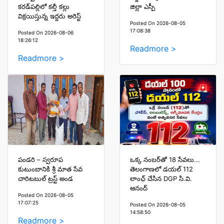
కరడ్‌పల్లిలో కల్తీ కల్లు
జిల్లా ఎస్పీ
విక్రయిస్తున్న ఇద్దరు అరెస్ట్
Posted On 2026-08-05
17:08:38
Posted On 2026-08-06
18:26:12
Readmore >
Readmore >
పండరి – స్వరూప
ఒక్క నంబర్‌తో 18 సేవలు...
కుటుంబానికి శ్రీ మాత సేవ
తెలంగాణలో డయల్ 112
చారిటబుల్ ట్రస్ట్ అండ
లాంఛ్ చేసిన DGP సి.వి.
ఆనంద్
Posted On 2026-08-05
17:07:25
Posted On 2026-08-05
14:58:50
Readmore >