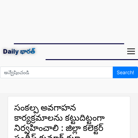
Daily
భారత్
Search!
సంకల్ప అవగాహన
కార్యక్రమాలను కట్టుదిట్టంగా
నిర్వహించాలి : జిల్లా కలెక్టర్
సందీప్ కుమార్ ఝా