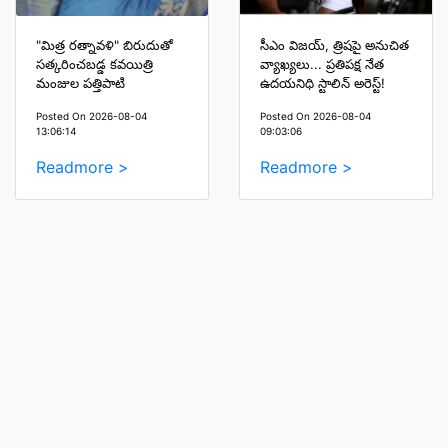
"మిత్ర రత్నావళి" బిరుదుతో
సీఎం విజయ్, త్రిషపై అనుచిత
సత్కరించబడ్డ కవయిత్రి
వ్యాఖ్యలు... ప్రతిపక్ష నేత
మంజుల పత్తిపాటి
ఉదయనిధి స్టాలిన్ అరెస్ట్!
Posted On 2026-08-04
Posted On 2026-08-04
13:06:14
09:03:06
Readmore >
Readmore >