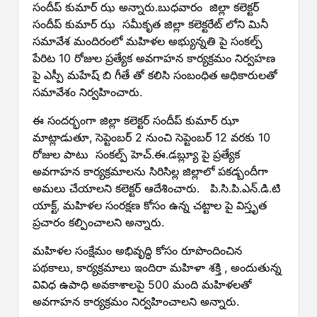
సందీప్ కుమార్ ఝ అన్నారు.బుధవారం జిల్లా కలెక్టర్
సందీప్ కుమార్ ఝ సమీకృత జిల్లా కలెక్టరేట్ లోని మినీ
సమావేశ మందిరంలో మహిళల అభ్యున్నతి పై సంకల్ప్
పేరిట 10 రోజుల ప్రత్యేక అవగాహన కార్యక్రమం నిర్వహణ
పై ఎస్పీ మహేష్ బి గీతే తో కలిసి సంబంధిత అధికారులతో
సమావేశం నిర్వహించారు.
ఈ సందర్భంగా జిల్లా కలెక్టర్ సందీప్ కుమార్ ఝా
మాట్లాడుతూ, సెప్టెంబర్ 2 నుంచి సెప్టెంబర్ 12 వరకు 10
రోజుల పాటు సంకల్ప్ హెచ్.ఈ.డబ్ల్యూ పై ప్రత్యేక
అవగాహన కార్యక్రమాలను సిరిసిల్ల జిల్లాలో పకడ్బందీగా
అమలు చేయాలని కలెక్టర్ ఆదేశించారు. పి.సి.పి.ఎన్.డి.టి
యాక్ట్, మహిళల సంరక్షణ కోసం ఉన్న చట్టాల పై విస్తృత
ప్రచారం కల్పించాలని అన్నారు.
మహిళల సంక్షేమం అభివృద్ధి కోసం రూపొందించిన
పథకాలు, కార్యక్రమాలు ఇందిరా మహిళా శక్తి , అందుతున్న
వివిధ ఉపాధి అవకాశాలపై 500 మంది మహిళలతో
అవగాహన కార్యక్రమం నిర్వహించాలని అన్నారు.