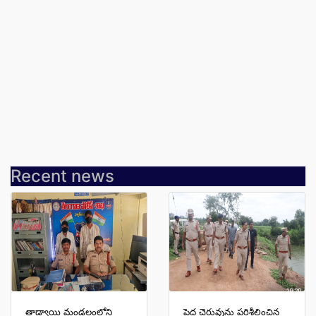
Recent news
తాడ్వాయి మండలంలోని
పెద్ద చెరువును పరిశీలించిన