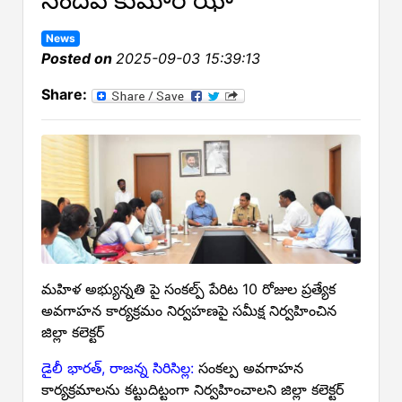
News
Posted on
2025-09-03 15:39:13
Share:
మహిళ అభ్యున్నతి పై సంకల్ప్ పేరిట 10 రోజుల ప్రత్యేక
అవగాహన కార్యక్రమం నిర్వహణపై సమీక్ష నిర్వహించిన
జిల్లా కలెక్టర్
డైలీ భారత్, రాజన్న సిరిసిల్ల:
సంకల్ప అవగాహన
కార్యక్రమాలను కట్టుదిట్టంగా నిర్వహించాలని జిల్లా కలెక్టర్