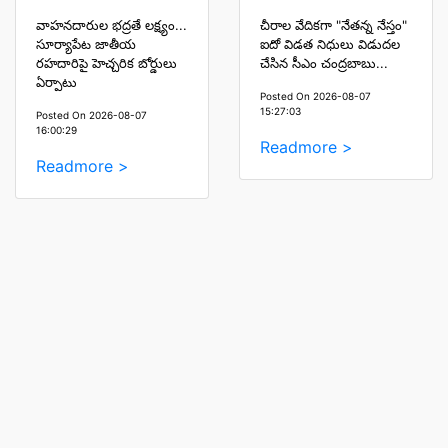
వాహనదారుల భద్రతే లక్ష్యం...
చీరాల వేదికగా "నేతన్న నేస్తం"
సూర్యాపేట జాతీయ
ఐదో విడత నిధులు విడుదల
రహదారిపై హెచ్చరిక బోర్డులు
చేసిన సీఎం చంద్రబాబు...
ఏర్పాటు
Posted On 2026-08-07
15:27:03
Posted On 2026-08-07
16:00:29
Readmore >
Readmore >