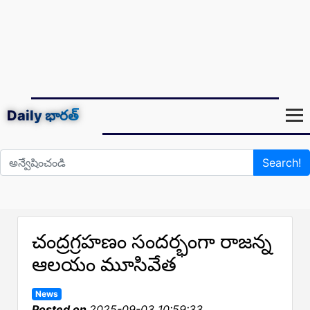
Daily
భారత్
Search!
చంద్రగ్రహణం సందర్భంగా రాజన్న
ఆలయం మూసివేత
News
Posted on
2025-09-03 10:59:33