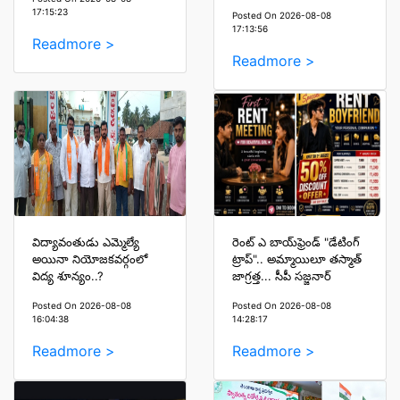
17:15:23
Posted On 2026-08-08
17:13:56
Readmore >
Readmore >
విద్యావంతుడు ఎమ్మెల్యే
రెంట్ ఎ బాయ్‌ఫ్రెండ్ "డేటింగ్
అయినా నియోజకవర్గంలో
ట్రాప్".. అమ్మాయిలూ తస్మాత్
విద్య శూన్యం..?
జాగ్రత్త... సీపీ సజ్జనార్
Posted On 2026-08-08
Posted On 2026-08-08
16:04:38
14:28:17
Readmore >
Readmore >