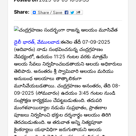
Share:
డైలీ భారత్, వేములవాడ:
ఈనెల తేదీ 07-09-2025
(ఆదివారం) నాడు సంభవించనున్న చంద్రగ్రహణం
నేపధ్యంలో, ఉదయం 11:25 గంటల వరకు మాత్రమే
ఆలయ సేవలు నిర్వహించబడతాయని ఆలయ అధికారులు
తెలిపారు. అనంతరం శ్రీ స్వామివారి ఆలయం మరియు
అనుబంధ ఆలయాలు తాత్కాలికంగా
మూసివేయబడతాయి. చంద్రగ్రహణం అనంతరం, తేది 08-
09-2025 (సోమవారం) ఉదయం 3:45 గంటల నుండి
సంప్రోక్షణ కార్యక్రమం చేపట్టబడుతుంది. తదుపరి
మంగళవాయిద్యాల నడుమ సుప్రభాతం, ప్రాతఃకాల
పూజలు నిర్వహించి భక్తుల దర్శనార్థం ఆలయం తిరిగి
తెరచబడుతుంది. ఆ తరువాత అన్ని నిత్యపూజా
కైంకర్యాలు యథావిధిగా జరుగుతాయని ఆలయ