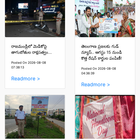
రాజమండ్రిలో మెడికోపై
తెలంగాణ ప్రజలకు గుడ్
తాగుబోతుల రాక్షసత్వం...
న్యూస్.. ఆగస్టు 15 నుండి
కొత్త రేషన్ కార్డుల పంపిణీ!
Posted On 2026-08-08
07:38:13
Posted On 2026-08-08
04:36:39
Readmore >
Readmore >