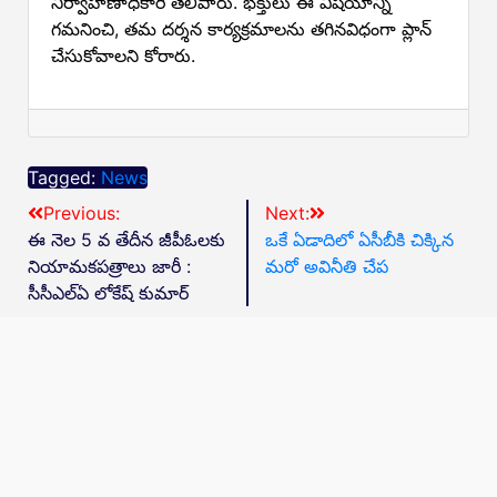
నిర్వాహణాధికారి తెలిపారు. భక్తులు ఈ విషయాన్ని
గమనించి, తమ దర్శన కార్యక్రమాలను తగినవిధంగా ప్లాన్
చేసుకోవాలని కోరారు.
Tagged:
News
Previous:
Next:
ఈ నెల 5 వ తేదీన జీపీఓలకు
ఒకే ఏడాదిలో ఏసీబీకి చిక్కిన
నియామకపత్రాలు జారీ :
మరో అవినీతి చేప
సీసీఎల్ఏ లోకేష్ కుమార్