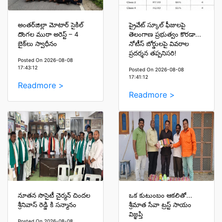
అంతర్‌జిల్లా మోటార్ సైకిల్
ప్రైవేట్ స్కూల్ ఫీజులపై
దొంగల ముఠా అరెస్ట్ – 4
తెలంగాణ ప్రభుత్వం కొరడా...
బైక్‌లు స్వాధీనం
నోటీస్ బోర్డులపై వివరాల
ప్రదర్శన తప్పనిసరి!
Posted On 2026-08-08
17:43:12
Posted On 2026-08-08
17:41:12
Readmore >
Readmore >
నూతన సొసైటీ చైర్మన్ చిందల
ఒక కుటుంబం ఆకలితో...
శ్రీనివాస్ రెడ్డి కి సన్మానం
శ్రీమాత సేవా ట్రస్ట్ సాయం
విజ్ఞప్తి
Posted On 2026-08-08