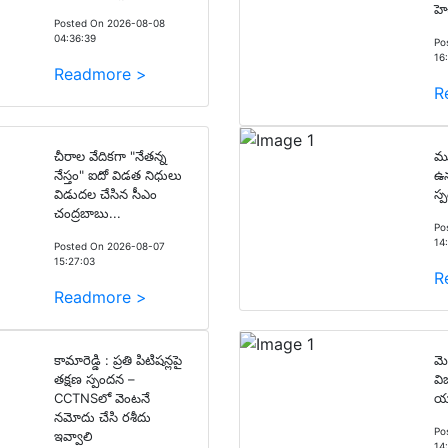
హె
Posted On 2026-08-08
04:36:39
Po
16
Readmore >
R
చీరాల వేదికగా "నేతన్న
ము
నేస్తం" ఐదో విడత నిధులు
ఉన
విడుదల చేసిన సీఎం
స్
చంద్రబాబు...
Po
14
Posted On 2026-08-07
15:27:03
R
Readmore >
కామారెడ్డి : ప్రతి పిటిషన్లపై
మె
తక్షణ స్పందన –
వ
CCTNSలో వెంటనే
యూ
నమోదు చేసి రశీదు
Po
ఇవ్వాలి
14