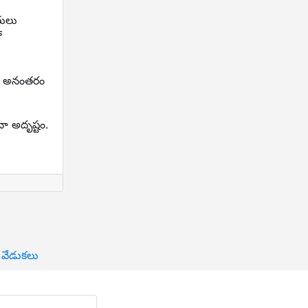
ంతులు
ో
ు. అనంతరం
ా అదృష్టం.
 వేడుకలు