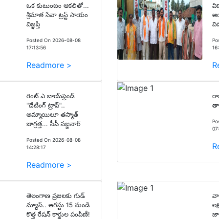
ఒక కుటుంబం ఆకలితో...
వి
శ్రీమాత సేవా ట్రస్ట్ సాయం
అయ
విజ్ఞప్తి
వి
Posted On 2026-08-08
Po
17:13:56
16
Readmore >
R
రెంట్ ఎ బాయ్‌ఫ్రెండ్
రా
"డేటింగ్ ట్రాప్"..
తా
అమ్మాయిలూ తస్మాత్
Po
జాగ్రత్త... సీపీ సజ్జనార్
07
Posted On 2026-08-08
R
14:28:17
Readmore >
తెలంగాణ ప్రజలకు గుడ్
వా
న్యూస్.. ఆగస్టు 15 నుండి
లక
కొత్త రేషన్ కార్డుల పంపిణీ!
జా