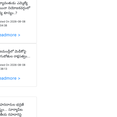
ద్యావంతుడు ఎమ్మెల్యే
ినా నియోజకవర్గంలో
ద్య శూన్యం..?
sted On 2026-08-08
:04:38
eadmore >
జమండ్రిలో మెడికోపై
గుబోతుల రాక్షసత్వం...
sted On 2026-08-08
:38:13
eadmore >
హనదారుల భద్రతే
్ష్యం... సూర్యాపేట
తీయ రహదారిపై