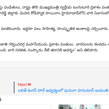
తు పండితులు, రాష్ట్ర తొలి ముఖ్యమంత్రి స్వర్గీయ టంగుటూరి ప్రకాశం ప
 జిల్లాకు చెందిన కోడిప్యాక సాయిరాం హైదరాబాద్‌లోని వారి నివాసంల
ి పలకరించారు. ఇద్దరూ పలు సాహిత్య, సాంస్కృతిక అంశాలపై చర్చించార
ుగు జాతి గర్వించదగ్గ మహనీయుడు ప్రకాశం పంతులు వారసులను కలవడం న
ది. వారి సరళత, సంస్కారం నేటి తరానికి ఆదర్శం” అని తెలిపారు.
Next:
లలిత్ కంగన్ హాల్ ఆధ్వర్యంలో ఘనంగా హనుమాన్ జయంతి
s