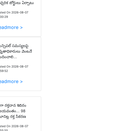
చ్చరిక బోర్డులు ఏర్పాటు
sted On 2026-08-07
:00:29
eadmore >
న్సిపల్ సమస్యలపై
్నతాధికారులు వెంటనే
పందించాలి...
sted On 2026-08-07
:59:52
eadmore >
గా రక్తదాన శిబిరం
ిజయవంతం... 98
నిట్ల రక్త సేకరణ
sted On 2026-08-07
:55:55