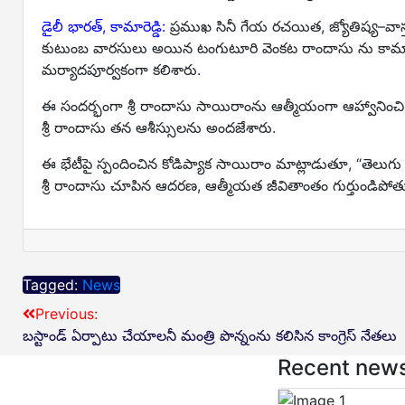
డైలీ భారత్, కామారెడ్డి:
ప్రముఖ సినీ గేయ రచయిత, జ్యోతిష్య–వాస్
కుటుంబ వారసులు అయిన టంగుటూరి వెంకట రాందాసు ను కామారెడ్డి
మర్యాదపూర్వకంగా కలిశారు.
ఈ సందర్భంగా శ్రీ రాందాసు సాయిరాంను ఆత్మీయంగా ఆహ్వానించ
శ్రీ రాందాసు తన ఆశీస్సులను అందజేశారు.
ఈ భేటీపై స్పందించిన కోడిప్యాక సాయిరాం మాట్లాడుతూ, “తెల
శ్రీ రాందాసు చూపిన ఆదరణ, ఆత్మీయత జీవితాంతం గుర్తుండిపోతుం
Tagged:
News
Previous:
బస్టాండ్ ఏర్పాటు చేయాలనీ మంత్రి పొన్నంను కలిసిన కాంగ్రెస్ నేతలు
Recent new