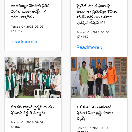
అంతర్‌జిల్లా మోటార్ సైకిల్
ప్రైవేట్ స్కూల్ ఫీజులపై
దొంగల ముఠా అరెస్ట్ – 4
తెలంగాణ ప్రభుత్వం కొరడా...
బైక్‌లు స్వాధీనం
నోటీస్ బోర్డులపై వివరాల
ప్రదర్శన తప్పనిసరి!
Posted On 2026-08-08
17:43:12
Posted On 2026-08-08
17:41:12
Readmore >
Readmore >
నూతన సొసైటీ చైర్మన్ చిందల
ఒక కుటుంబం ఆకలితో...
శ్రీనివాస్ రెడ్డి కి సన్మానం
శ్రీమాత సేవా ట్రస్ట్ సాయం
విజ్ఞప్తి
Posted On 2026-08-08
17:15:23
Posted On 2026-08-08