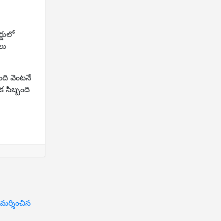
్డులో
లు
ంది వెంటనే
 సిబ్బంది
మర్శించిన