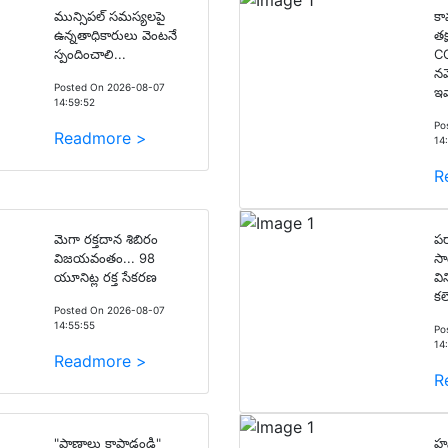
మున్సిపల్ సమస్యలపై
కామ
ఉన్నతాధికారులు వెంటనే
తక
స్పందించాలి...
CC
నమ
Posted On 2026-08-07
ఇవ
14:59:52
Po
Readmore >
14
R
మెగా రక్తదాన శిబిరం
పర
విజయవంతం... 98
సా
యూనిట్ల రక్త సేకరణ
వి
కల
Posted On 2026-08-07
14:55:55
Po
14
Readmore >
R
"ప్రాణాలు కాపాడండి"
హన