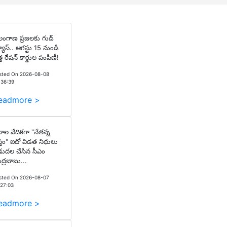
లంగాణ ప్రజలకు గుడ్
యూస్.. ఆగస్టు 15 నుండి
త్త రేషన్ కార్డుల పంపిణీ!
sted On 2026-08-08
:36:39
eadmore >
రాల వేదికగా "నేతన్న
స్తం" ఐదో విడత నిధులు
డుదల చేసిన సీఎం
ద్రబాబు...
sted On 2026-08-07
:27:03
eadmore >