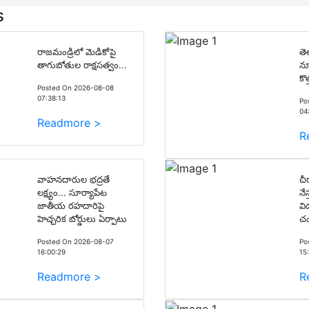
s
రాజమండ్రిలో మెడికోపై
తె
తాగుబోతుల రాక్షసత్వం...
న్
కొ
Posted On 2026-08-08
07:38:13
Po
04
Readmore >
R
వాహనదారుల భద్రతే
చీ
లక్ష్యం... సూర్యాపేట
నే
జాతీయ రహదారిపై
వి
హెచ్చరిక బోర్డులు ఏర్పాటు
చం
Posted On 2026-08-07
Po
16:00:29
15
Readmore >
R