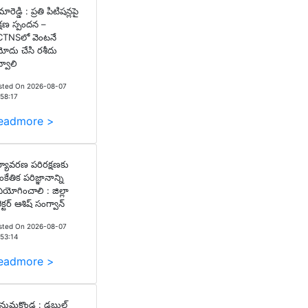
ారెడ్డి : ప్రతి పిటిషన్లపై
్షణ స్పందన –
TNSలో వెంటనే
ోదు చేసి రశీదు
్వాలి
sted On 2026-08-07
:58:17
eadmore >
్యావరణ పరిరక్షణకు
ంకేతిక పరిజ్ఞానాన్ని
నియోగించాలి : జిల్లా
ెక్టర్ ఆశిష్ సంగ్వాన్
sted On 2026-08-07
:53:14
eadmore >
ుమకొండ : డబుల్