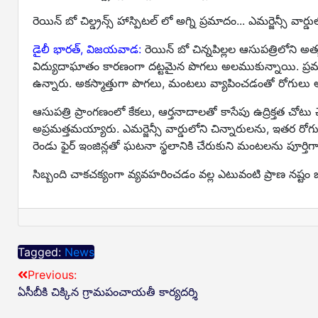
రెయిన్ బో చిల్డ్రన్స్ హాస్పిటల్ లో అగ్ని ప్రమాదం... ఎమర్జెన్సీ వార్డు
డైలీ భారత్, విజయవాడ:
రెయిన్ బో చిన్నపిల్లల ఆసుపత్రిలోని అత
విద్యుదాఘాతం కారణంగా దట్టమైన పొగలు అలముకున్నాయి. ప్రమా
ఉన్నారు. అకస్మాత్తుగా పొగలు, మంటలు వ్యాపించడంతో రోగులు
ఆసుపత్రి ప్రాంగణంలో కేకలు, ఆర్తనాదాలతో కాసేపు ఉద్రిక్తత చోటు 
అప్రమత్తమయ్యారు. ఎమర్జెన్సీ వార్డులోని చిన్నారులను, ఇతర ర
రెండు ఫైర్ ఇంజిన్లతో ఘటనా స్థలానికి చేరుకుని మంటలను పూర్తిగా
సిబ్బంది చాకచక్యంగా వ్యవహరించడం వల్ల ఎటువంటి ప్రాణ నష్టం జ
Tagged:
News
Previous:
ఏసీబీకి చిక్కిన గ్రామపంచాయతీ కార్యదర్శి