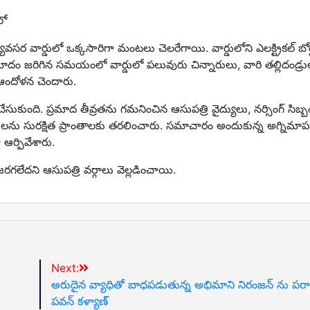
లో
్యవసర వార్డులో ఒక్కసారిగా మంటలు చెలరేగాయి. వార్డులోని ఎలక్ట్రికల్ బోర
దం జరిగిన సమయంలో వార్డులో పలువురు చిన్నారులు, వారి తల్లిదండ్రు
 ఆందోళన చెందారు.
చేసుకుంది. ప్రమాద తీవ్రతను గమనించిన ఆసుపత్రి వైద్యులు, నర్సింగ్ సిబ్బ
ోగులను సురక్షిత ప్రాంతాలకు తరలించారు. సమాచారం అందుకున్న అగ్నిమాపక
 ఆర్పివేశారు.
రగలేదని ఆసుపత్రి వర్గాలు వెల్లడించాయి.
Next:
అరుదైన వ్యాధితో బాధపడుతున్న అభిమాని నిరంజన్ ను పరా
పవన్ కళ్యాణ్